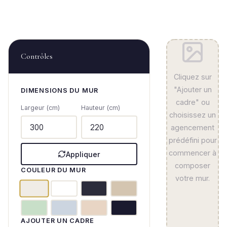
Contrôles
Cliquez sur
"Ajouter un
DIMENSIONS DU MUR
cadre" ou
Largeur (cm)
Hauteur (cm)
choisissez un
agencement
prédéfini pour
commencer à
Appliquer
composer
COULEUR DU MUR
votre mur.
AJOUTER UN CADRE