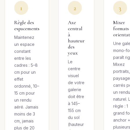
1
2
3
Règle des
Axe
Mixer
espacements
central
formats 
à
orientat
Maintenez
hauteur
Une gale
un espace
des
mono-fo
constant
yeux
paraît ri
entre les
Le
Mixez
cadres : 5–8
centre
portraits,
cm pour un
visuel
paysage
effet
de votre
carrés p
ordonné, 10–
galerie
un rend
15 cm pour
doit être
naturel. 
un rendu
à 145–
règle : 1
aéré. Jamais
155 cm
grand fo
moins de 3
du sol
anchor 
cm, jamais
(hauteur
plusieur
plus de 20