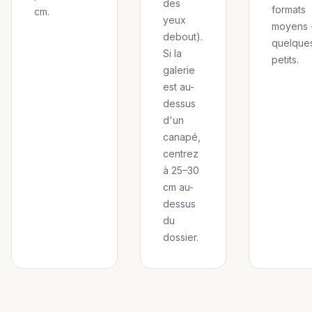
des
formats
cm.
yeux
moyens 
debout).
quelque
Si la
petits.
galerie
est au-
dessus
d'un
canapé,
centrez
à 25–30
cm au-
dessus
du
dossier.