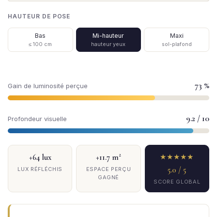
HAUTEUR DE POSE
Bas
Mi-hauteur
Maxi
≤ 100 cm
hauteur yeux
sol-plafond
73 %
Gain de luminosité perçue
9.2 / 10
Profondeur visuelle
+64 lux
+11.7 m²
★★★★★
5.0 / 5
LUX RÉFLÉCHIS
ESPACE PERÇU
GAGNÉ
SCORE GLOBAL