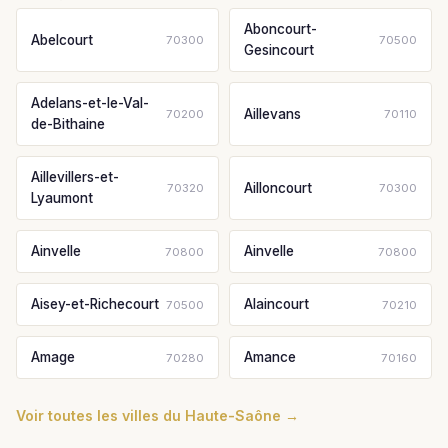
Aboncourt-
Abelcourt
70300
70500
Gesincourt
Adelans-et-le-Val-
Aillevans
70200
70110
de-Bithaine
Aillevillers-et-
Ailloncourt
70320
70300
Lyaumont
Ainvelle
Ainvelle
70800
70800
Aisey-et-Richecourt
Alaincourt
70500
70210
Amage
Amance
70280
70160
Voir toutes les villes du Haute-Saône →