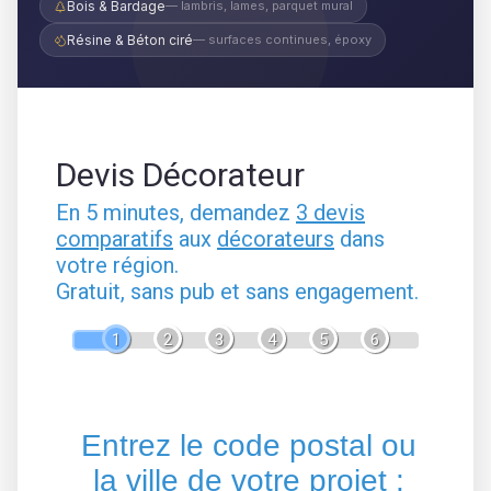
Bois & Bardage
— lambris, lames, parquet mural
Résine & Béton ciré
— surfaces continues, époxy
Devis Décorateur
En 5 minutes, demandez
3 devis
comparatifs
aux
décorateurs
dans
votre région.
Gratuit, sans pub et sans engagement.
1
2
3
4
5
6
Entrez le code postal ou
la ville de votre projet :