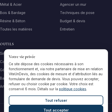
Métal & Acier
Agencer un mur
Bois & Bardage
Techniques de pose
Résine & Béton
Budget & devis
Toutes les matières
Entretien
OUTILS
Simulateur matière
Votre vie privée
Calculateur surface
Ce site dépose des cookies nécessaires à son
fonctionnement et, via notre partenaire de mise en relation
Générateur galerie
ViteUnDevis, des cookies de mesure et d'attribution liés au
Baromètre de prix
formulaire de demande de devis. Vous pouvez accepter,
refuser ou choisir cookie par cookie. Votre choix est
Artisans par ville
conservé 6 mois. Détails sur la
politique cookies
.
Tout refuser
Tout accepter