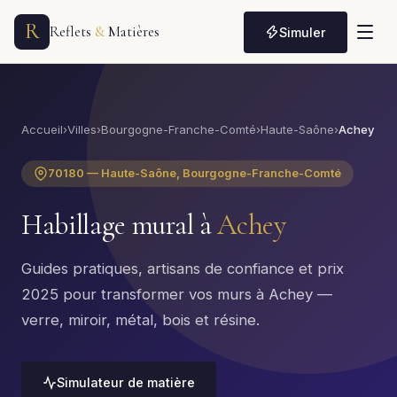
R
Reflets
&
Matières
Simuler
Accueil
›
Villes
›
Bourgogne-Franche-Comté
›
Haute-Saône
›
Achey
70180 — Haute-Saône, Bourgogne-Franche-Comté
Habillage mural à
Achey
Guides pratiques, artisans de confiance et prix
2025 pour transformer vos murs à Achey —
verre, miroir, métal, bois et résine.
Simulateur de matière