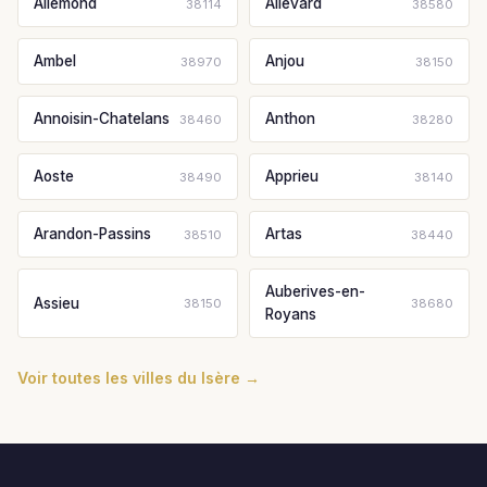
Allemond
Allevard
38114
38580
Ambel
Anjou
38970
38150
Annoisin-Chatelans
Anthon
38460
38280
Aoste
Apprieu
38490
38140
Arandon-Passins
Artas
38510
38440
Auberives-en-
Assieu
38150
38680
Royans
Voir toutes les villes du Isère →