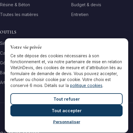
Résine & Béton
Budget & devis
Toutes les matières
Entretien
OUTILS
Simulateur matière
Votre vie privée
Calculateur surface
Ce site dépose des cookies nécessaires à son
fonctionnement et, via notre partenaire de mise en relation
Générateur galerie
ViteUnDevis, des cookies de mesure et d'attribution liés au
Baromètre de prix
formulaire de demande de devis. Vous pouvez accepter,
refuser ou choisir cookie par cookie. Votre choix est
Artisans par ville
conservé 6 mois. Détails sur la
politique cookies
.
Tout refuser
Tout accepter
© 2026 Reflets & Matières — Tous droits réservés
Mentions légales
Cookies
Contact
Personnaliser