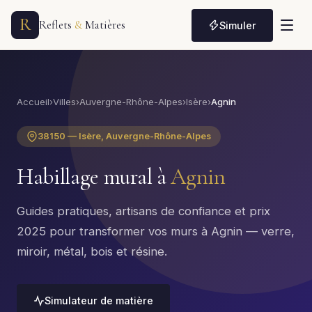
R
Reflets
&
Matières
Simuler
Accueil
›
Villes
›
Auvergne-Rhône-Alpes
›
Isère
›
Agnin
38150 — Isère, Auvergne-Rhône-Alpes
Habillage mural à
Agnin
Guides pratiques, artisans de confiance et prix
2025 pour transformer vos murs à Agnin — verre,
miroir, métal, bois et résine.
Simulateur de matière