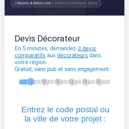
Résine & Béton ciré
— surfaces continues, époxy
Devis Décorateur
En 5 minutes, demandez
3 devis
comparatifs
aux
décorateurs
dans
votre région.
Gratuit, sans pub et sans engagement.
1
2
3
4
5
6
Entrez le code postal ou
la ville de votre projet :