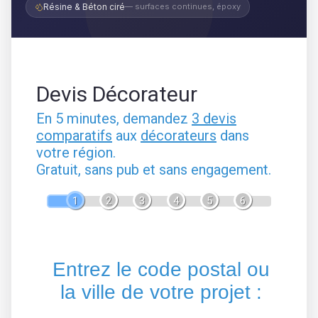
Résine & Béton ciré
— surfaces continues, époxy
Devis Décorateur
En 5 minutes, demandez
3 devis
comparatifs
aux
décorateurs
dans
votre région.
Gratuit, sans pub et sans engagement.
1
2
3
4
5
6
Entrez le code postal ou
la ville de votre projet :