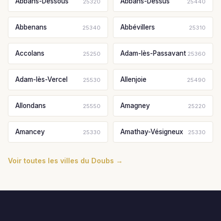
Abbans-Dessous
Abbans-Dessus
25320
25440
Abbenans
Abbévillers
25340
25310
Accolans
Adam-lès-Passavant
25250
25360
Adam-lès-Vercel
Allenjoie
25530
25490
Allondans
Amagney
25550
25220
Amancey
Amathay-Vésigneux
25330
25330
Voir toutes les villes du Doubs →