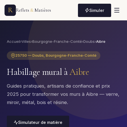
R
Reflets
&
Matières
Simuler
Accueil
›
Villes
›
Bourgogne-Franche-Comté
›
Doubs
›
Aibre
25750 — Doubs, Bourgogne-Franche-Comté
Habillage mural à
Aibre
Guides pratiques, artisans de confiance et prix
2025 pour transformer vos murs à Aibre — verre,
miroir, métal, bois et résine.
Simulateur de matière