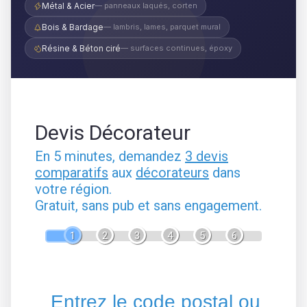
Métal & Acier
— panneaux laqués, corten
Bois & Bardage
— lambris, lames, parquet mural
Résine & Béton ciré
— surfaces continues, époxy
Devis Décorateur
En 5 minutes, demandez
3 devis
comparatifs
aux
décorateurs
dans
votre région.
Gratuit, sans pub et sans engagement.
1
2
3
4
5
6
Entrez le code postal ou