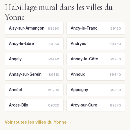
Habillage mural dans les villes du
Yonne
Aisy-sur-Armançon
Ancy-le-Franc
89390
89160
Ancy-le-Libre
Andryes
89160
89480
Angely
Annay-la-Côte
89440
89200
Annay-sur-Serein
Annoux
89310
89440
Annéot
Appoigny
89200
89380
Arces-Dilo
Arcy-sur-Cure
89320
89270
Voir toutes les villes du Yonne →