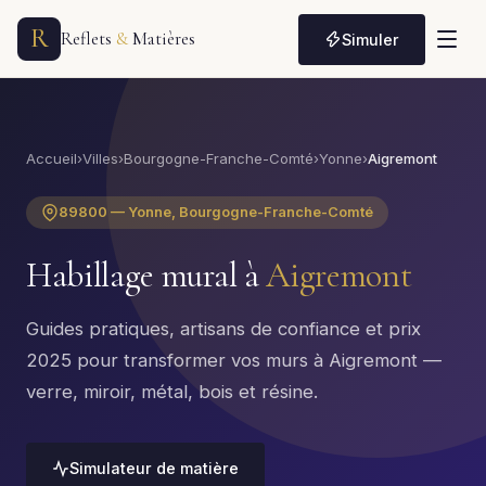
R
Reflets
&
Matières
Simuler
Accueil
›
Villes
›
Bourgogne-Franche-Comté
›
Yonne
›
Aigremont
89800 — Yonne, Bourgogne-Franche-Comté
Habillage mural à
Aigremont
Guides pratiques, artisans de confiance et prix
2025 pour transformer vos murs à Aigremont —
verre, miroir, métal, bois et résine.
Simulateur de matière