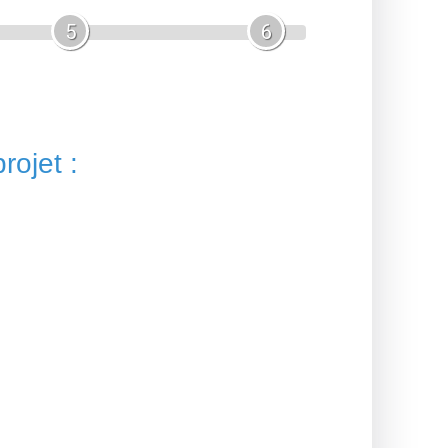
5
6
rojet :