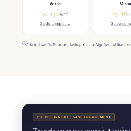
Verre
Miroi
55–130
65–16
€/m²
Guide complet →
Guide comp
Prix indicatifs. Pour un devis précis à Aiguèze, utilisez n
DEVIS GRATUIT · SANS ENGAGEMENT