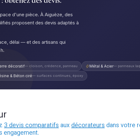
 obtenez des devis.
space d'une pièce. À Aiguèze, des
lifiés proposent des devis adaptés à
ce, délai — et des artisans qui
h.
erre décoratif
— cloison, crédence, panneau
Métal & Acier
— panneaux laq
ésine & Béton ciré
— surfaces continues, époxy
ur
ez
3 devis comparatifs
aux
décorateurs
dans votre r
ns engagement.