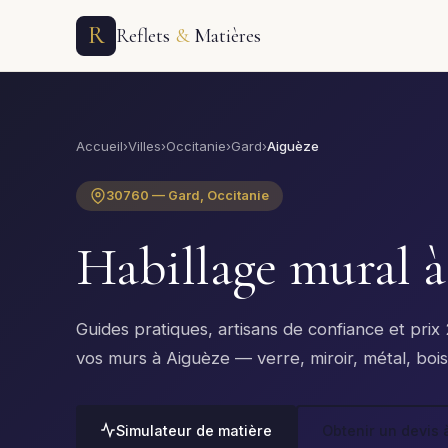
R
Reflets
&
Matières
Accueil
›
Villes
›
Occitanie
›
Gard
›
Aiguèze
30760 — Gard, Occitanie
Habillage mural 
Guides pratiques, artisans de confiance et pri
vos murs à Aiguèze — verre, miroir, métal, bois
Simulateur de matière
Obtenir un devis 