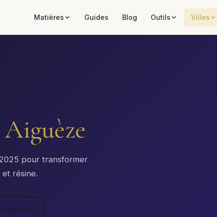
Matières
Guides
Blog
Outils
Villes
à
Aiguèze
x 2025 pour transformer
 et résine.
à Aiguèze