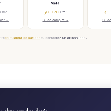
r
Métal
0
50–120
45
€/m²
€/m²
let →
Guide complet →
Guid
otre
calculateur de surface
ou contactez un artisan local.