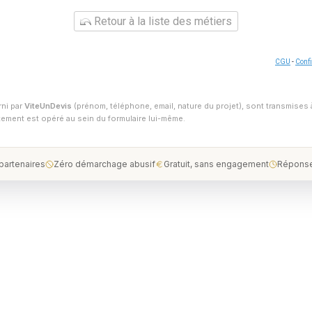
Retour à la liste des métiers
CGU
-
Confi
rni par
ViteUnDevis
(prénom, téléphone, email, nature du projet), sont transmises 
ntement est opéré au sein du formulaire lui-même.
 partenaires
Zéro démarchage abusif
Gratuit, sans engagement
Réponse