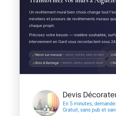
Transformez vos murs à Aiguèze :
Un revêtement mural bien choisi change tout l'e
miroitiers et poseurs de revêtements muraux qua
chaque projet.
Précisez votre besoin — matière souhaitée, surfa
interviennent en Gard vous recontactent sous 24 
Miroir sur mesure
— salon, entrée, salle de bain
V
Bois & Bardage
— lambris, lames, parquet mural
R
Devis Décorate
En 5 minutes, demand
Gratuit, sans pub et sa