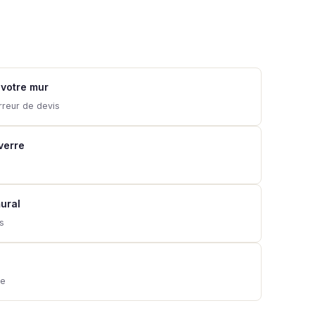
 votre mur
rreur de devis
 verre
ural
ns
ie