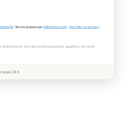
dentialité
- Service proposé par
ViteUnDevis.com
-
Vous êtes un artisan ?
à ViteUnDevis et à des professionnels qualifiés de votre
 sous 24 h