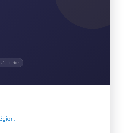
ués, corten
égion.