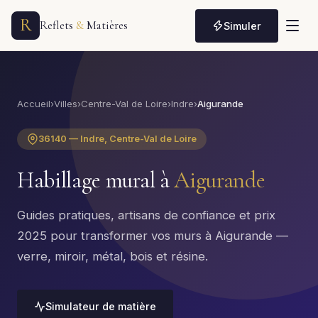
R
Reflets
&
Matières
Simuler
Accueil
›
Villes
›
Centre-Val de Loire
›
Indre
›
Aigurande
36140 — Indre, Centre-Val de Loire
Habillage mural à
Aigurande
Guides pratiques, artisans de confiance et prix
2025 pour transformer vos murs à Aigurande —
verre, miroir, métal, bois et résine.
Simulateur de matière