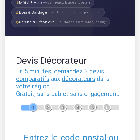
Métal & Acier
— panneaux laqués, corten
Bois & Bardage
— lambris, lames, parquet mural
Résine & Béton ciré
— surfaces continues, époxy
Devis Décorateur
En 5 minutes, demandez
3 devis
comparatifs
aux
décorateurs
dans
votre région.
Gratuit, sans pub et sans engagement.
1
2
3
4
5
6
Entrez le code postal ou