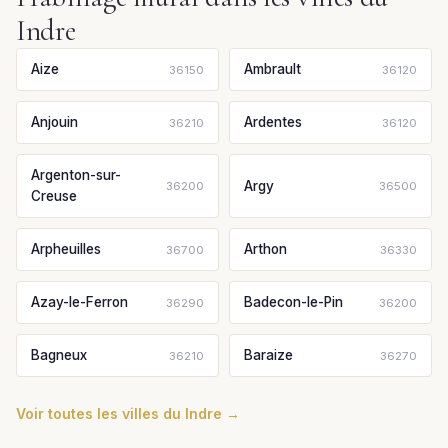
Indre
Aize
Ambrault
36150
36120
Anjouin
Ardentes
36210
36120
Argenton-sur-
Argy
36200
36500
Creuse
Arpheuilles
Arthon
36700
36330
Azay-le-Ferron
Badecon-le-Pin
36290
36200
Bagneux
Baraize
36210
36270
Voir toutes les villes du Indre →