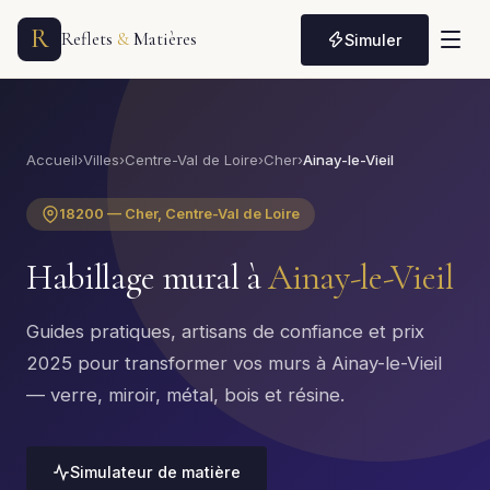
R
Reflets
&
Matières
Simuler
Accueil
›
Villes
›
Centre-Val de Loire
›
Cher
›
Ainay-le-Vieil
18200 — Cher, Centre-Val de Loire
Habillage mural à
Ainay-le-Vieil
Guides pratiques, artisans de confiance et prix
2025 pour transformer vos murs à Ainay-le-Vieil
— verre, miroir, métal, bois et résine.
Simulateur de matière