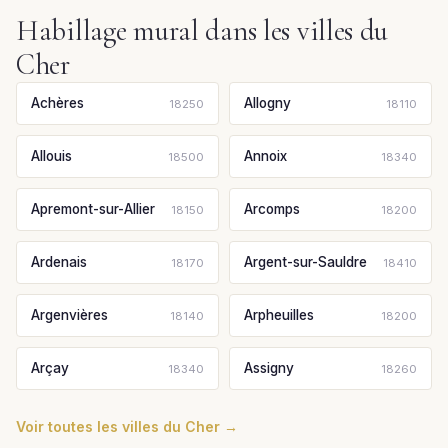
Habillage mural dans les villes du
Cher
Achères
Allogny
18250
18110
Allouis
Annoix
18500
18340
Apremont-sur-Allier
Arcomps
18150
18200
Ardenais
Argent-sur-Sauldre
18170
18410
Argenvières
Arpheuilles
18140
18200
Arçay
Assigny
18340
18260
Voir toutes les villes du Cher →