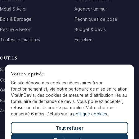
Métal & Acier
Agencer un mur
Bois & Bardage
Techniques de pose
Résine & Béton
Budget & devis
Toutes les matières
Entretien
OUTILS
Simulateur matière
Votre vie privée
Calculateur surface
Ce site dépose des cookies nécessaires à son
fonctionnement et, via notre partenaire de mise en relation
Générateur galerie
ViteUnDevis, des cookies de mesure et d'attribution liés au
Baromètre de prix
formulaire de demande de devis. Vous pouvez accepter,
refuser ou choisir cookie par cookie. Votre choix est
Artisans par ville
conservé 6 mois. Détails sur la
politique cookies
.
Tout refuser