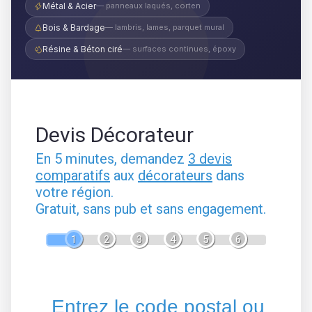
Métal & Acier
— panneaux laqués, corten
Bois & Bardage
— lambris, lames, parquet mural
Résine & Béton ciré
— surfaces continues, époxy
Devis Décorateur
En 5 minutes, demandez
3 devis
comparatifs
aux
décorateurs
dans
votre région.
Gratuit, sans pub et sans engagement.
1
2
3
4
5
6
Entrez le code postal ou