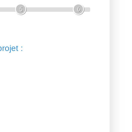
5
6
rojet :