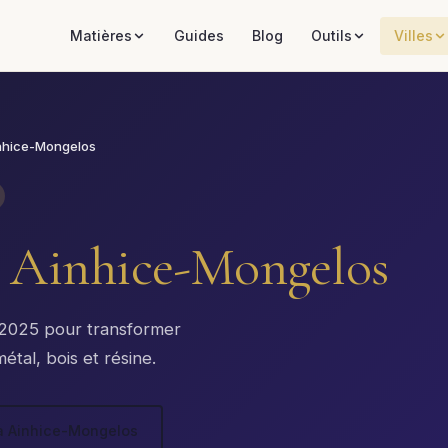
Matières
Guides
Blog
Outils
Villes
nhice-Mongelos
à
Ainhice-Mongelos
x 2025 pour transformer
tal, bois et résine.
 à Ainhice-Mongelos