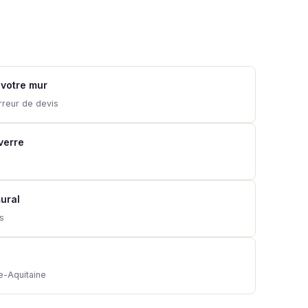
 votre mur
rreur de devis
 verre
ural
ns
e-Aquitaine