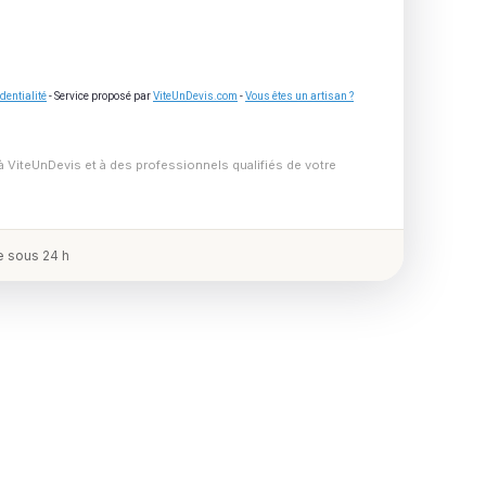
dentialité
- Service proposé par
ViteUnDevis.com
-
Vous êtes un artisan ?
à ViteUnDevis et à des professionnels qualifiés de votre
 sous 24 h