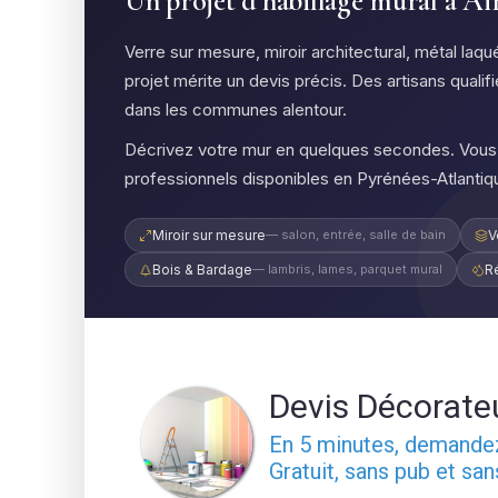
Un projet d'habillage mural à A
Verre sur mesure, miroir architectural, métal la
projet mérite un devis précis. Des artisans quali
dans les communes alentour.
Décrivez votre mur en quelques secondes. Vous 
professionnels disponibles en Pyrénées-Atlanti
Miroir sur mesure
— salon, entrée, salle de bain
V
Bois & Bardage
— lambris, lames, parquet mural
R
Devis Décorate
En 5 minutes, demand
Gratuit, sans pub et sa