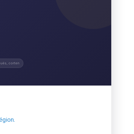
ués, corten
égion.