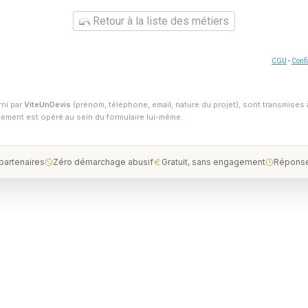
Retour à la liste des métiers
CGU
-
Confi
rni par
ViteUnDevis
(prénom, téléphone, email, nature du projet), sont transmises 
ntement est opéré au sein du formulaire lui-même.
 partenaires
Zéro démarchage abusif
Gratuit, sans engagement
Réponse