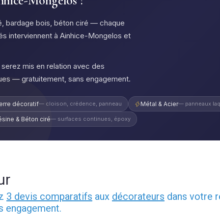
inhice-Mongelos ?
qué, bardage bois, béton ciré — chaque
fiés interviennent à Ainhice-Mongelos et
serez mis en relation avec des
ques — gratuitement, sans engagement.
erre décoratif
— cloison, crédence, panneau
Métal & Acier
— panneaux laq
ésine & Béton ciré
— surfaces continues, époxy
ur
ez
3 devis comparatifs
aux
décorateurs
dans votre r
ns engagement.