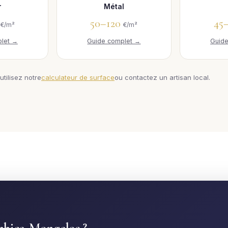
r
Métal
0
50–120
45
€/m²
€/m²
let →
Guide complet →
Guid
utilisez notre
calculateur de surface
ou contactez un artisan local.