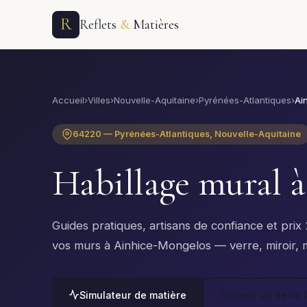
R
Reflets
&
Matières
Accueil
›
Villes
›
Nouvelle-Aquitaine
›
Pyrénées-Atlantiques
›
Ai
64220 — Pyrénées-Atlantiques, Nouvelle-Aquitaine
Habillage mural 
Guides pratiques, artisans de confiance et pri
vos murs à Ainhice-Mongelos — verre, miroir, mé
Simulateur de matière
Obtenir un devis