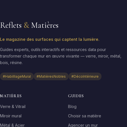
Reflets
&
Matières
Le magazine des surfaces qui captent la lumière.
Guides experts, outils interactifs et ressources data pour
transformer chaque mur en œuvre vivante — verre, miroir, métal,
bois, résine.
#HabilllageMural
#MatièresNobles
#DécoIntérieure
MATIÈRES
GUIDES
Verre & Vitrail
Blog
Miroir mural
Choisir sa matière
Métal & Acier
Agencer un mur