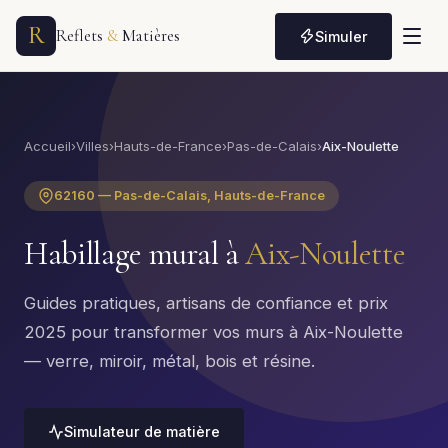
R
Reflets
&
Matières
Simuler
Accueil
›
Villes
›
Hauts-de-France
›
Pas-de-Calais
›
Aix-Noulette
62160 — Pas-de-Calais, Hauts-de-France
Habillage mural à
Aix-Noulette
Guides pratiques, artisans de confiance et prix
2025 pour transformer vos murs à Aix-Noulette
— verre, miroir, métal, bois et résine.
Simulateur de matière