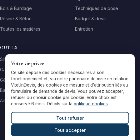
Bois & Bardage
Techniques de pose
Résine & Béton
Budget & devis
Toutes les matières
Entretien
OUTILS
Simulateur matière
Votre vie privée
Calculateur surface
Ce site dépose des cookies nécessaires à son
fonctionnement et, via notre partenaire de mise en relation
Générateur galerie
ViteUnDevis, des cookies de mesure et d'attribution liés au
Baromètre de prix
formulaire de demande de devis. Vous pouvez accepter,
refuser ou choisir cookie par cookie. Votre choix est
Artisans par ville
conservé 6 mois. Détails sur la
politique cookies
.
Tout refuser
Tout accepter
© 2026 Reflets & Matières — Tous droits réservés
Mentions légales
Cookies
Contact