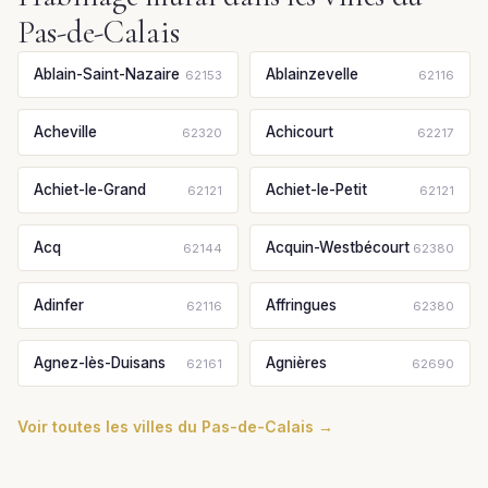
Pas-de-Calais
Ablain-Saint-Nazaire
Ablainzevelle
62153
62116
Acheville
Achicourt
62320
62217
Achiet-le-Grand
Achiet-le-Petit
62121
62121
Acq
Acquin-Westbécourt
62144
62380
Adinfer
Affringues
62116
62380
Agnez-lès-Duisans
Agnières
62161
62690
Voir toutes les villes du Pas-de-Calais →