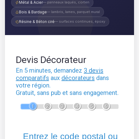
Métal & Acier
— panneaux laqués, corten
Bois & Bardage
— lambris, lames, parquet mural
Résine & Béton ciré
— surfaces continues, époxy
Devis Décorateur
En 5 minutes, demandez
3 devis
comparatifs
aux
décorateurs
dans
votre région.
Gratuit, sans pub et sans engagement.
1
2
3
4
5
6
Entrez le code postal ou