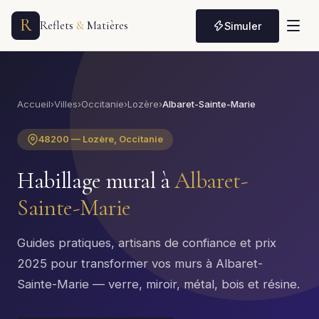
R
Reflets
&
Matières
Simuler
Accueil
›
Villes
›
Occitanie
›
Lozère
›
Albaret-Sainte-Marie
48200 — Lozère, Occitanie
Habillage mural à
Albaret-
Sainte-Marie
Guides pratiques, artisans de confiance et prix
2025 pour transformer vos murs à Albaret-
Sainte-Marie — verre, miroir, métal, bois et résine.