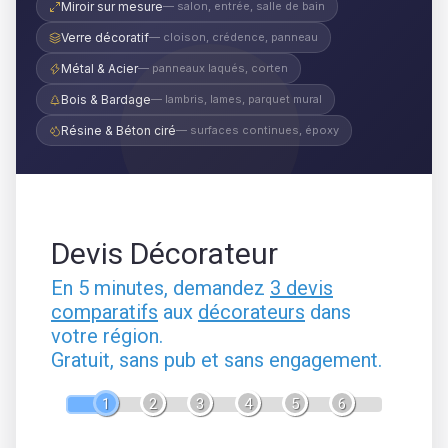
Miroir sur mesure
— salon, entrée, salle de bain
Verre décoratif
— cloison, crédence, panneau
Métal & Acier
— panneaux laqués, corten
Bois & Bardage
— lambris, lames, parquet mural
Résine & Béton ciré
— surfaces continues, époxy
Devis Décorateur
En 5 minutes, demandez
3 devis
comparatifs
aux
décorateurs
dans
votre région.
Gratuit, sans pub et sans engagement.
1
2
3
4
5
6