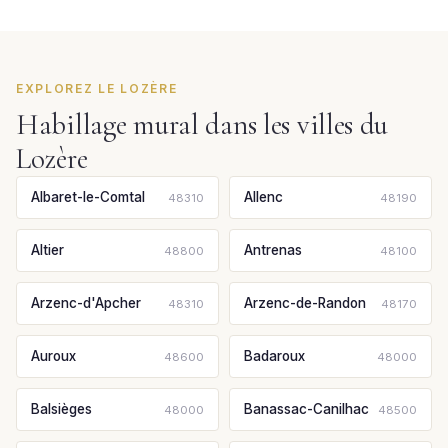
EXPLOREZ LE LOZÈRE
Habillage mural dans les villes du
Lozère
Albaret-le-Comtal
Allenc
48310
48190
Altier
Antrenas
48800
48100
Arzenc-d'Apcher
Arzenc-de-Randon
48310
48170
Auroux
Badaroux
48600
48000
Balsièges
Banassac-Canilhac
48000
48500