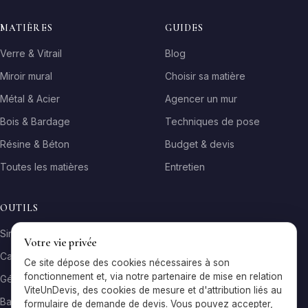
MATIÈRES
GUIDES
Verre & Vitrail
Blog
Miroir mural
Choisir sa matière
Métal & Acier
Agencer un mur
Bois & Bardage
Techniques de pose
Résine & Béton
Budget & devis
Toutes les matières
Entretien
OUTILS
Simulateur matière
Votre vie privée
Calculateur surface
Ce site dépose des cookies nécessaires à son
fonctionnement et, via notre partenaire de mise en relation
Générateur galerie
ViteUnDevis, des cookies de mesure et d'attribution liés au
Baromètre de prix
formulaire de demande de devis. Vous pouvez accepter,