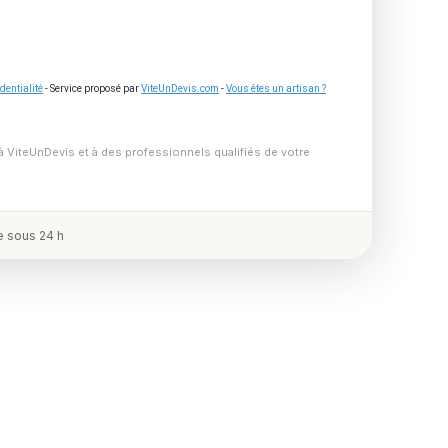
dentialité
- Service proposé par
ViteUnDevis.com
-
Vous êtes un artisan ?
à ViteUnDevis et à des professionnels qualifiés de votre
 sous 24 h