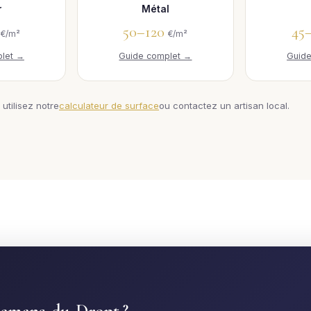
r
Métal
0
50–120
45
€/m²
€/m²
let →
Guide complet →
Guid
 utilisez notre
calculateur de surface
ou contactez un artisan local.