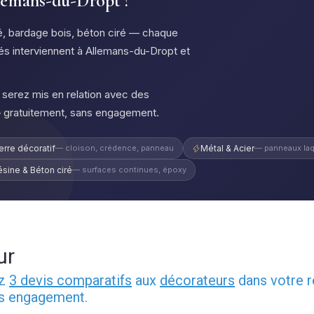
llemans-du-Dropt ?
qué, bardage bois, béton ciré — chaque
fiés interviennent à Allemans-du-Dropt et
serez mis en relation avec des
— gratuitement, sans engagement.
erre décoratif
— cloison, crédence, panneau
Métal & Acier
— panneaux laq
ésine & Béton ciré
— surfaces continues, époxy
ur
ez
3 devis comparatifs
aux
décorateurs
dans votre r
ns engagement.