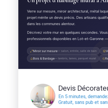
Un projet d'habillage mural à A
Verre sur mesure, miroir architectural, métal la
projet mérite un devis précis. Des artisans quali
dans les communes alentour.
Décrivez votre mur en quelques secondes. Vous 
professionnels disponibles en Lot-et-Garonne 
Miroir sur mesure
— salon, entrée, salle de bain
V
Bois & Bardage
— lambris, lames, parquet mural
R
Devis Décorate
En 5 minutes, demand
Gratuit, sans pub et sa