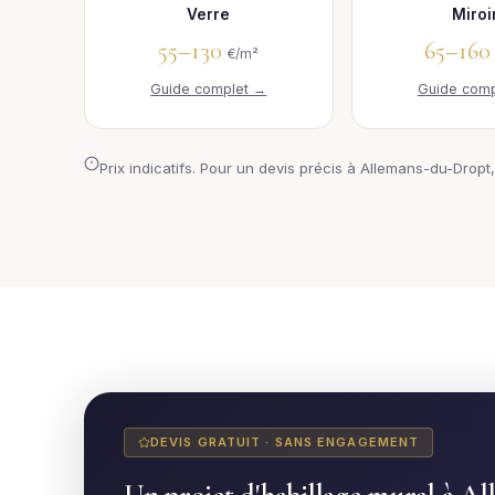
Verre
Miroi
55–130
65–16
€/m²
Guide complet →
Guide comp
Prix indicatifs. Pour un devis précis à Allemans-du-Dropt,
DEVIS GRATUIT · SANS ENGAGEMENT