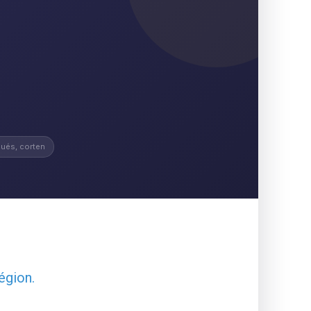
ués, corten
égion.