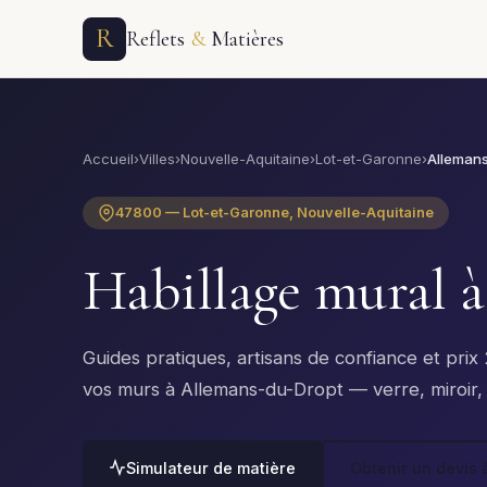
R
Reflets
&
Matières
Accueil
›
Villes
›
Nouvelle-Aquitaine
›
Lot-et-Garonne
›
Alleman
47800 — Lot-et-Garonne, Nouvelle-Aquitaine
Habillage mural 
Guides pratiques, artisans de confiance et pri
vos murs à Allemans-du-Dropt — verre, miroir, m
Simulateur de matière
Obtenir un devis