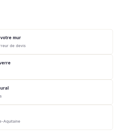
 votre mur
rreur de devis
 verre
ural
ns
e-Aquitaine