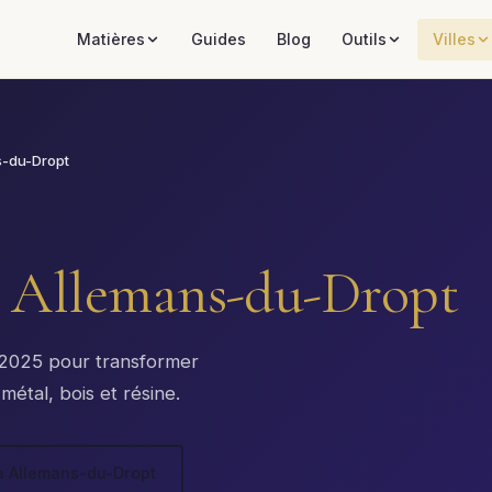
Matières
Guides
Blog
Outils
Villes
s-du-Dropt
à
Allemans-du-Dropt
x 2025 pour transformer
étal, bois et résine.
 à Allemans-du-Dropt