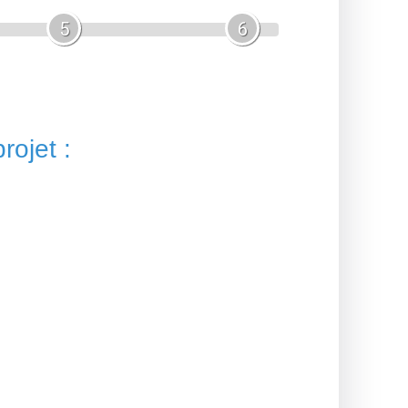
5
6
rojet :