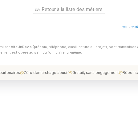
Retour à la liste des métiers
CGU
-
Confi
rni par
ViteUnDevis
(prénom, téléphone, email, nature du projet), sont transmises 
ntement est opéré au sein du formulaire lui-même.
 partenaires
Zéro démarchage abusif
Gratuit, sans engagement
Réponse