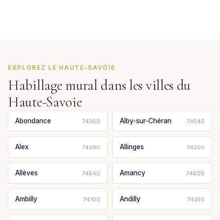
EXPLOREZ LE HAUTE-SAVOIE
Habillage mural dans les villes du
Haute-Savoie
Abondance
Alby-sur-Chéran
74360
74540
Alex
Allinges
74290
74200
Allèves
Amancy
74540
74800
Ambilly
Andilly
74100
74350