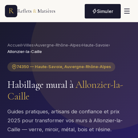
R
Reflets
&
Matières
Simuler
Accueil
›
Villes
›
Auvergne-Rhône-Alpes
›
Haute-Savoie
›
Allonzier-la-Caille
74350 — Haute-Savoie, Auvergne-Rhône-Alpes
Habillage mural à
Allonzier-la-
Caille
Guides pratiques, artisans de confiance et prix
2025 pour transformer vos murs à Allonzier-la-
Caille — verre, miroir, métal, bois et résine.