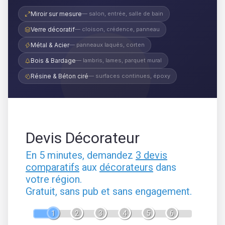
Miroir sur mesure
— salon, entrée, salle de bain
Verre décoratif
— cloison, crédence, panneau
Métal & Acier
— panneaux laqués, corten
Bois & Bardage
— lambris, lames, parquet mural
Résine & Béton ciré
— surfaces continues, époxy
Devis Décorateur
En 5 minutes, demandez
3 devis
comparatifs
aux
décorateurs
dans
votre région.
Gratuit, sans pub et sans engagement.
1
2
3
4
5
6