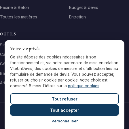
Résine & Béton
Budget & devis
Toutes les matières
Entretien
OUTILS
Simulateur matière
Votre vie privée
Calculateur surface
Ce site dépose des cookies nécessaires à son
fonctionnement et, via notre partenaire de mise en relation
Générateur galerie
ViteUnDevis, des cookies de mesure et d'attribution liés au
Baromètre de prix
formulaire de demande de devis. Vous pouvez accepter,
refuser ou choisir cookie par cookie. Votre choix est
Artisans par ville
conservé 6 mois. Détails sur la
politique cookies
.
Tout refuser
Tout accepter
© 2026 Reflets & Matières — Tous droits réservés
Mentions légales
Cookies
Contact
Personnaliser