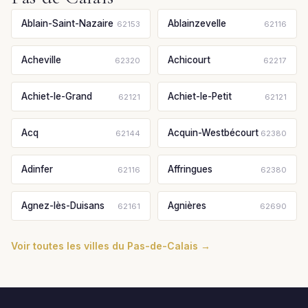
Ablain-Saint-Nazaire
Ablainzevelle
62153
62116
Acheville
Achicourt
62320
62217
Achiet-le-Grand
Achiet-le-Petit
62121
62121
Acq
Acquin-Westbécourt
62144
62380
Adinfer
Affringues
62116
62380
Agnez-lès-Duisans
Agnières
62161
62690
Voir toutes les villes du Pas-de-Calais →