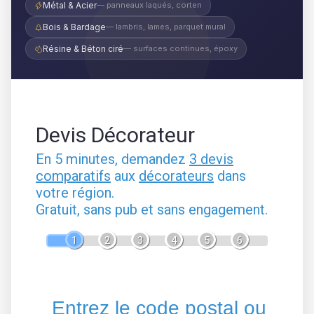
Métal & Acier
— panneaux laqués, corten
Bois & Bardage
— lambris, lames, parquet mural
Résine & Béton ciré
— surfaces continues, époxy
Devis Décorateur
En 5 minutes, demandez
3 devis
comparatifs
aux
décorateurs
dans
votre région.
Gratuit, sans pub et sans engagement.
1
2
3
4
5
6
Entrez le code postal ou