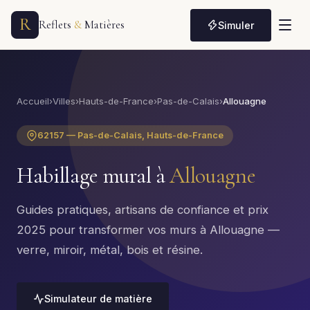
R
Reflets
&
Matières
Simuler
Accueil
›
Villes
›
Hauts-de-France
›
Pas-de-Calais
›
Allouagne
62157 — Pas-de-Calais, Hauts-de-France
Habillage mural à
Allouagne
Guides pratiques, artisans de confiance et prix
2025 pour transformer vos murs à Allouagne —
verre, miroir, métal, bois et résine.
Simulateur de matière