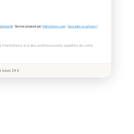
dentialité
- Service proposé par
ViteUnDevis.com
-
Vous êtes un artisan ?
à ViteUnDevis et à des professionnels qualifiés de votre
 sous 24 h