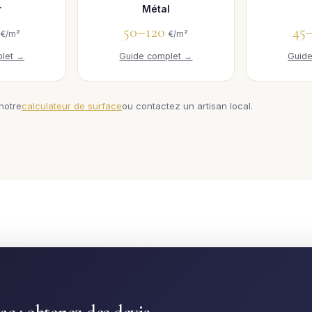
r
Métal
0
50–120
45
€/m²
€/m²
let →
Guide complet →
Guid
 notre
calculateur de surface
ou contactez un artisan local.