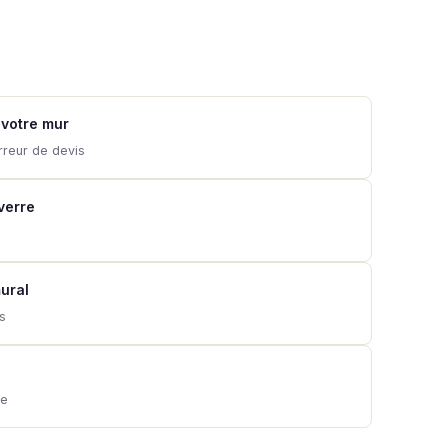
 votre mur
rreur de devis
 verre
ural
ns
ie