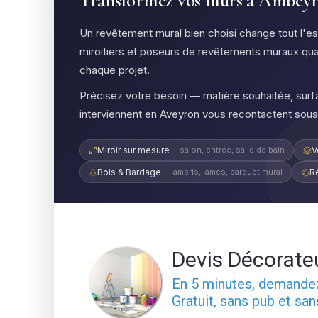
Transformez vos murs à Ambeyrac
Un revêtement mural bien choisi change tout l'
miroitiers et poseurs de revêtements muraux qua
chaque projet.
Précisez votre besoin — matière souhaitée, surfa
interviennent en Aveyron vous recontactent sous
Miroir sur mesure
— salon, entrée, salle de bain
V
Bois & Bardage
— lambris, lames, parquet mural
R
Devis Décorate
En 5 minutes, demand
Gratuit, sans pub et sa