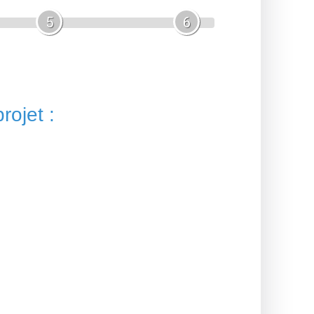
5
6
rojet :