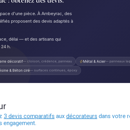
 : obtenez des devis.
espace d'une pièce. À Ambeyrac, des
lifiés proposent des devis adaptés à
ce, délai — et des artisans qui
 24 h.
erre décoratif
— cloison, crédence, panneau
Métal & Acier
— panneaux laq
ésine & Béton ciré
— surfaces continues, époxy
ur
ez
3 devis comparatifs
aux
décorateurs
dans votre r
ns engagement.