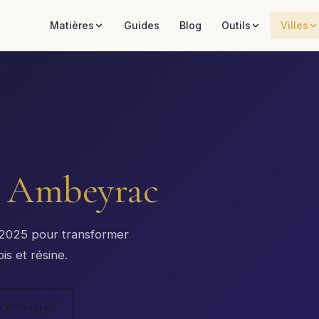
Matières
Guides
Blog
Outils
Villes
à
Ambeyrac
x 2025 pour transformer
is et résine.
 à Ambeyrac