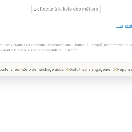
Retour à la liste des métiers
CGU
-
Confi
rni par
ViteUnDevis
(prénom, téléphone, email, nature du projet), sont transmises 
ntement est opéré au sein du formulaire lui-même.
 partenaires
Zéro démarchage abusif
Gratuit, sans engagement
Réponse