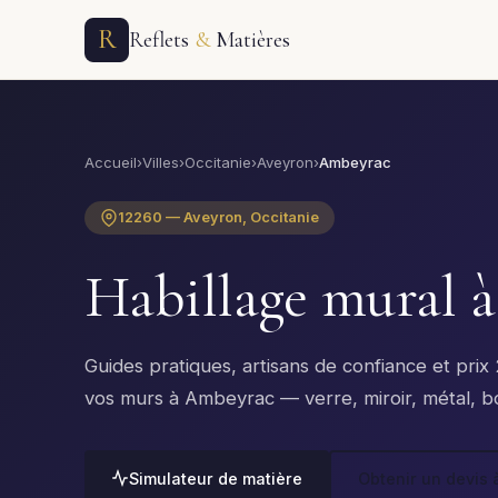
R
Reflets
&
Matières
Accueil
›
Villes
›
Occitanie
›
Aveyron
›
Ambeyrac
12260 — Aveyron, Occitanie
Habillage mural 
Guides pratiques, artisans de confiance et pri
vos murs à Ambeyrac — verre, miroir, métal, bo
Simulateur de matière
Obtenir un devis