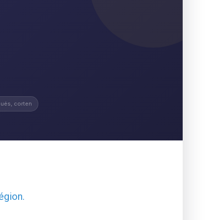
ués, corten
égion.