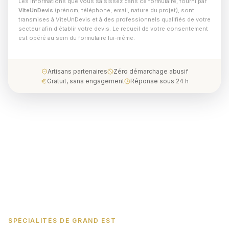
Les informations que vous saisissez dans ce formulaire, fourni par
ViteUnDevis
(prénom, téléphone, email, nature du projet), sont
transmises à ViteUnDevis et à des professionnels qualifiés de votre
secteur afin d'établir votre devis. Le recueil de votre consentement
est opéré au sein du formulaire lui-même.
Artisans partenaires
Zéro démarchage abusif
Gratuit, sans engagement
Réponse sous 24 h
SPÉCIALITÉS DE GRAND EST