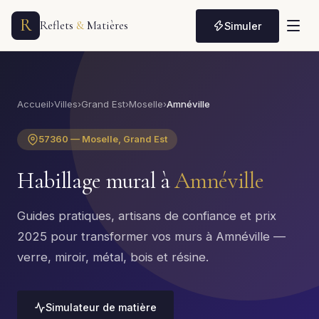
R
Reflets
&
Matières
Simuler
Accueil
›
Villes
›
Grand Est
›
Moselle
›
Amnéville
57360 — Moselle, Grand Est
Habillage mural à
Amnéville
Guides pratiques, artisans de confiance et prix
2025 pour transformer vos murs à Amnéville —
verre, miroir, métal, bois et résine.
Simulateur de matière