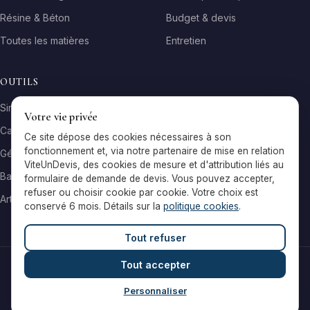
Résine & Béton
Budget & devis
Toutes les matières
Entretien
OUTILS
Simulateur matière
Votre vie privée
Calculateur surface
Ce site dépose des cookies nécessaires à son
fonctionnement et, via notre partenaire de mise en relation
Générateur galerie
ViteUnDevis, des cookies de mesure et d'attribution liés au
Baromètre de prix
formulaire de demande de devis. Vous pouvez accepter,
refuser ou choisir cookie par cookie. Votre choix est
Artisans par ville
conservé 6 mois. Détails sur la
politique cookies
.
Tout refuser
Tout accepter
© 2026 Reflets & Matières — Tous droits réservés
Mentions légales
Cookies
Contact
Personnaliser