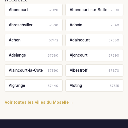
Aboncourt
Aboncourt-sur-Seille
57920
57590
Abreschviller
Achain
57560
57340
Achen
Adaincourt
57412
57580
Adelange
Ajoncourt
57380
57590
Alaincourt-la-Côte
Albestroff
57590
57670
Algrange
Alsting
57440
57515
Voir toutes les villes du Moselle →