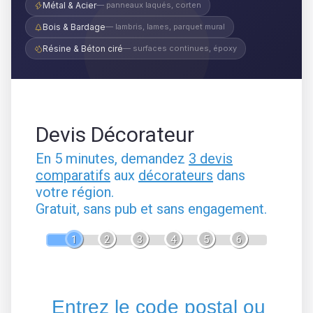
Métal & Acier
— panneaux laqués, corten
Bois & Bardage
— lambris, lames, parquet mural
Résine & Béton ciré
— surfaces continues, époxy
Devis Décorateur
En 5 minutes, demandez
3 devis
comparatifs
aux
décorateurs
dans
votre région.
Gratuit, sans pub et sans engagement.
1
2
3
4
5
6
Entrez le code postal ou