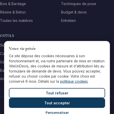
Bois & Bardage
Techniques de pose
Résine & Béton
Budget & devis
Toutes les matières
Entretien
OUTILS
Simulateur matière
Votre vie privée
Calculateur surface
Ce site dépose des cookies nécessaires à son
fonctionnement et, via notre partenaire de mise en relation
Générateur galerie
ViteUnDevis, des cookies de mesure et d'attribution liés au
Baromètre de prix
formulaire de demande de devis. Vous pouvez accepter,
refuser ou choisir cookie par cookie. Votre choix est
Artisans par ville
conservé 6 mois. Détails sur la
politique cookies
.
Tout refuser
Tout accepter
© 2026 Reflets & Matières — Tous droits réservés
Mentions légales
Cookies
Contact
Personnaliser