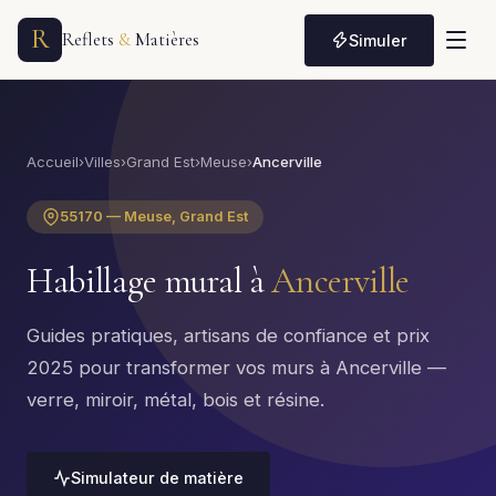
R
Reflets
&
Matières
Simuler
Accueil
›
Villes
›
Grand Est
›
Meuse
›
Ancerville
55170 — Meuse, Grand Est
Habillage mural à
Ancerville
Guides pratiques, artisans de confiance et prix
2025 pour transformer vos murs à Ancerville —
verre, miroir, métal, bois et résine.
Simulateur de matière