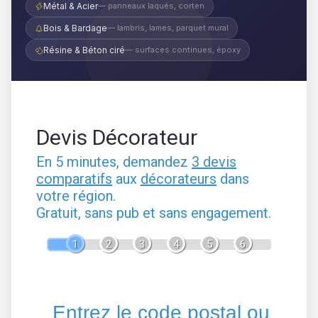
Métal & Acier
— panneaux laqués, corten
Bois & Bardage
— lambris, lames, parquet mural
Résine & Béton ciré
— surfaces continues, époxy
Devis Décorateur
En 5 minutes, demandez
3 devis
comparatifs
aux
décorateurs
dans
votre région.
Gratuit, sans pub et sans engagement.
1
2
3
4
5
6
Entrez le code postal ou