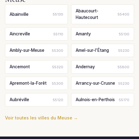
Abaucourt-
Abainville
55130
55400
Hautecourt
Aincreville
Amanty
55110
55130
Ambly-sur-Meuse
Amel-sur-l'Étang
55300
55230
Ancemont
Andernay
55320
55800
Apremont-la-Forêt
Arrancy-sur-Crusne
55300
55230
Aubréville
Aulnois-en-Perthois
55120
55170
Voir toutes les villes du Meuse →