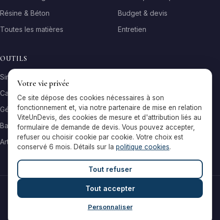
Résine & Béton
Budget & devis
Toutes les matières
Entretien
OUTILS
Simulateur matière
Votre vie privée
Calculateur surface
Ce site dépose des cookies nécessaires à son
fonctionnement et, via notre partenaire de mise en relation
Générateur galerie
ViteUnDevis, des cookies de mesure et d'attribution liés au
Baromètre de prix
formulaire de demande de devis. Vous pouvez accepter,
refuser ou choisir cookie par cookie. Votre choix est
Artisans par ville
conservé 6 mois. Détails sur la
politique cookies
.
Tout refuser
Tout accepter
© 2026 Reflets & Matières — Tous droits réservés
Mentions légales
Cookies
Contact
Personnaliser