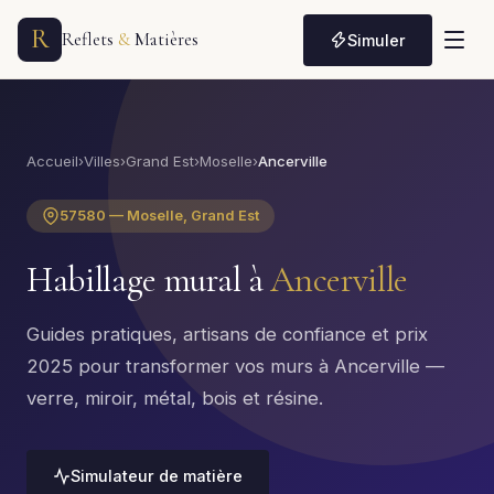
R
Reflets
&
Matières
Simuler
Accueil
›
Villes
›
Grand Est
›
Moselle
›
Ancerville
57580 — Moselle, Grand Est
Habillage mural à
Ancerville
Guides pratiques, artisans de confiance et prix
2025 pour transformer vos murs à Ancerville —
verre, miroir, métal, bois et résine.
Simulateur de matière