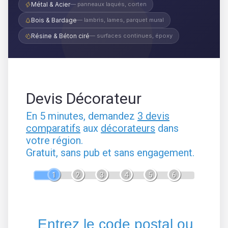
Métal & Acier
— panneaux laqués, corten
Bois & Bardage
— lambris, lames, parquet mural
Résine & Béton ciré
— surfaces continues, époxy
Devis Décorateur
En 5 minutes, demandez
3 devis
comparatifs
aux
décorateurs
dans
votre région.
Gratuit, sans pub et sans engagement.
1
2
3
4
5
6
Entrez le code postal ou