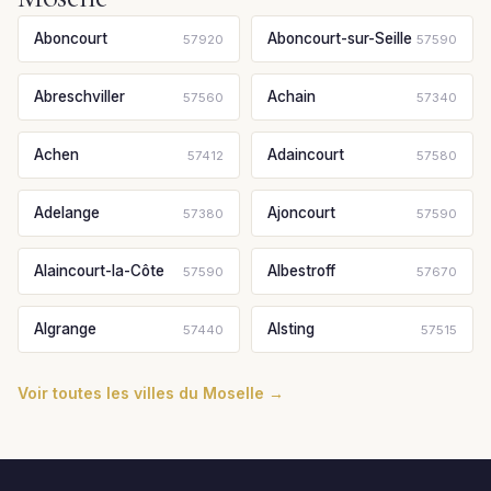
Aboncourt
Aboncourt-sur-Seille
57920
57590
Abreschviller
Achain
57560
57340
Achen
Adaincourt
57412
57580
Adelange
Ajoncourt
57380
57590
Alaincourt-la-Côte
Albestroff
57590
57670
Algrange
Alsting
57440
57515
Voir toutes les villes du Moselle →