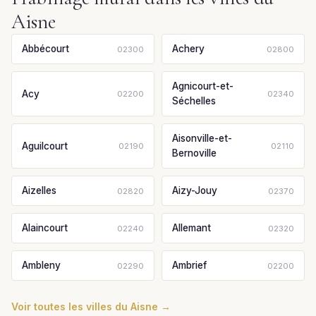
Aisne
Abbécourt
Achery
02300
02800
Agnicourt-et-
Acy
02200
02340
Séchelles
Aisonville-et-
Aguilcourt
02190
02110
Bernoville
Aizelles
Aizy-Jouy
02820
02370
Alaincourt
Allemant
02240
02320
Ambleny
Ambrief
02290
02200
Voir toutes les villes du Aisne →