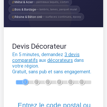
Métal & Acier
— panneaux laqués, corten
Bois & Bardage
— lambris, lames, parquet mural
Résine & Béton ciré
— surfaces continues, époxy
Devis Décorateur
En 5 minutes, demandez
3 devis
comparatifs
aux
décorateurs
dans
votre région.
Gratuit, sans pub et sans engagement.
1
2
3
4
5
6
Entrez le code postal ou