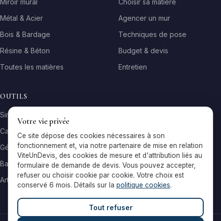
Miroir mural
Choisir sa matière
Métal & Acier
Agencer un mur
Bois & Bardage
Techniques de pose
Résine & Béton
Budget & devis
Toutes les matières
Entretien
OUTILS
Simulateur matière
Votre vie privée
Calculateur surface
Ce site dépose des cookies nécessaires à son
fonctionnement et, via notre partenaire de mise en relation
Générateur galerie
ViteUnDevis, des cookies de mesure et d'attribution liés au
Baromètre de prix
formulaire de demande de devis. Vous pouvez accepter,
refuser ou choisir cookie par cookie. Votre choix est
Artisans par ville
conservé 6 mois. Détails sur la
politique cookies
.
Tout refuser