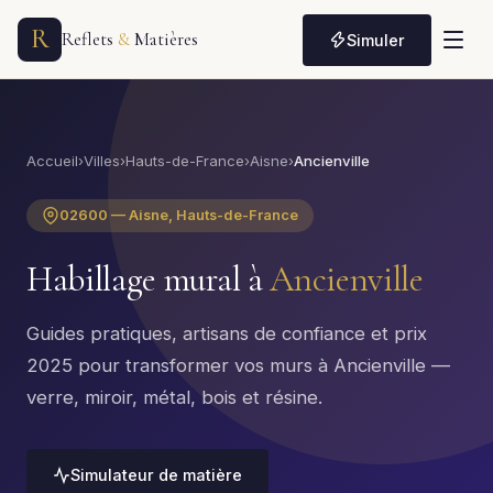
R
Reflets
&
Matières
Simuler
Accueil
›
Villes
›
Hauts-de-France
›
Aisne
›
Ancienville
02600 — Aisne, Hauts-de-France
Habillage mural à
Ancienville
Guides pratiques, artisans de confiance et prix
2025 pour transformer vos murs à Ancienville —
verre, miroir, métal, bois et résine.
Simulateur de matière