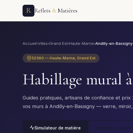
R
Reflets
&
Matières
Accueil
›
Villes
›
Grand Est
›
Haute-Marne
›
Andilly-en-Bassigny
52360 — Haute-Marne, Grand Est
Habillage mural 
Guides pratiques, artisans de confiance et pri
vos murs à Andilly-en-Bassigny — verre, miroir, 
Simulateur de matière
Obtenir un devis 