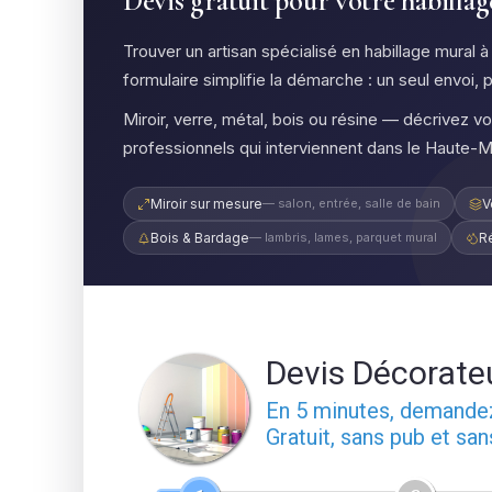
Devis gratuit pour votre habilla
Trouver un artisan spécialisé en habillage mural
formulaire simplifie la démarche : un seul envoi, 
Miroir, verre, métal, bois ou résine — décrivez v
professionnels qui interviennent dans le Haute-M
Miroir sur mesure
— salon, entrée, salle de bain
V
Bois & Bardage
— lambris, lames, parquet mural
R
Devis Décorate
En 5 minutes, demand
Gratuit, sans pub et sa