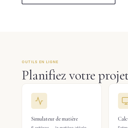
OUTILS EN LIGNE
Planifiez votre proje
Simulateur de matière
Calc
6 critères → la matière idéale
Estim