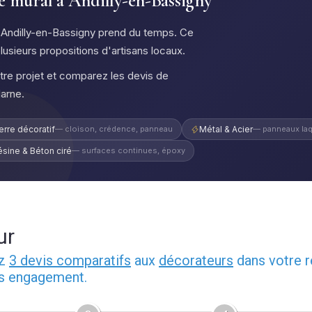
ge mural à Andilly-en-Bassigny
 à Andilly-en-Bassigny prend du temps. Ce
plusieurs propositions d'artisans locaux.
otre projet et comparez les devis de
arne.
erre décoratif
— cloison, crédence, panneau
Métal & Acier
— panneaux laq
ésine & Béton ciré
— surfaces continues, époxy
ur
ez
3 devis comparatifs
aux
décorateurs
dans votre r
ns engagement.