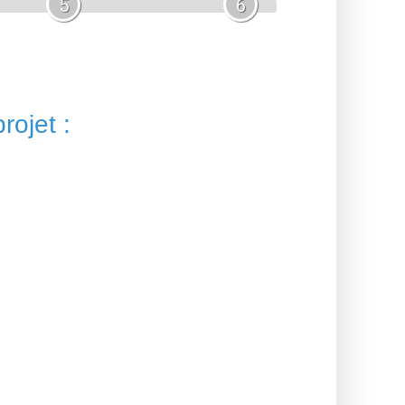
5
6
rojet :