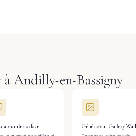
t à Andilly-en-Bassigny
ulateur de surface
Générateur Gallery Wal
ez la quantité de matière et
Composez votre mur de