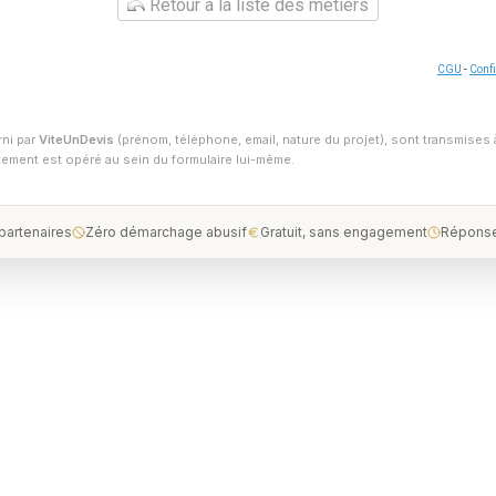
Retour à la liste des métiers
CGU
-
Confi
rni par
ViteUnDevis
(prénom, téléphone, email, nature du projet), sont transmises 
ntement est opéré au sein du formulaire lui-même.
 partenaires
Zéro démarchage abusif
Gratuit, sans engagement
Réponse