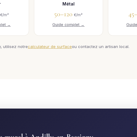
r
Métal
0
50–120
45
€/m²
€/m²
let →
Guide complet →
Guid
, utilisez notre
calculateur de surface
ou contactez un artisan local.