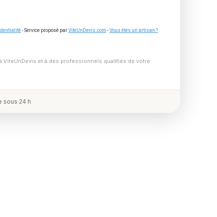
dentialité
- Service proposé par
ViteUnDevis.com
-
Vous êtes un artisan ?
à ViteUnDevis et à des professionnels qualifiés de votre
 sous 24 h