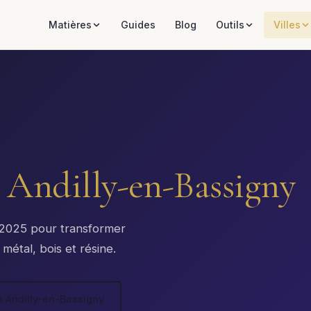
Matières
Guides
Blog
Outils
Villes
à
Andilly-en-Bassigny
x 2025 pour transformer
métal, bois et résine.
à Andilly-en-Bassigny