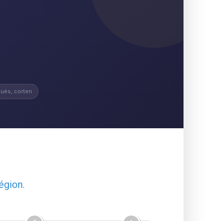
ués, corten
égion.