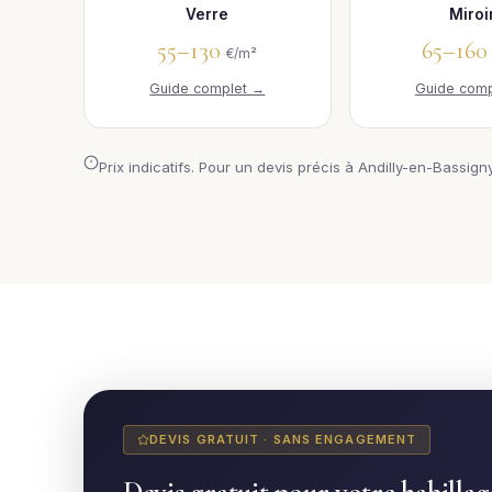
Verre
Miroi
55–130
65–16
€/m²
Guide complet →
Guide comp
Prix indicatifs. Pour un devis précis à Andilly-en-Bassigny
DEVIS GRATUIT · SANS ENGAGEMENT