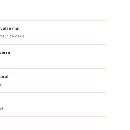
 votre mur
rreur de devis
 verre
ural
ns
st