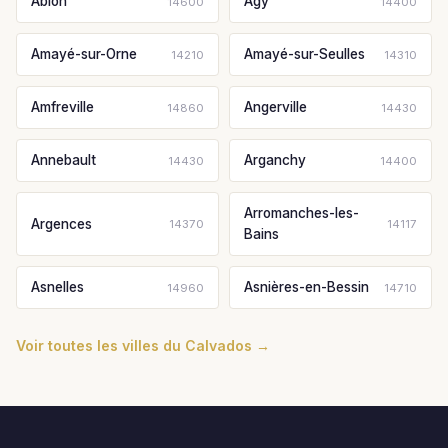
Ablon
Agy
14600
14400
Amayé-sur-Orne
Amayé-sur-Seulles
14210
14310
Amfreville
Angerville
14860
14430
Annebault
Arganchy
14430
14400
Arromanches-les-
Argences
14370
14117
Bains
Asnelles
Asnières-en-Bessin
14960
14710
Voir toutes les villes du Calvados →