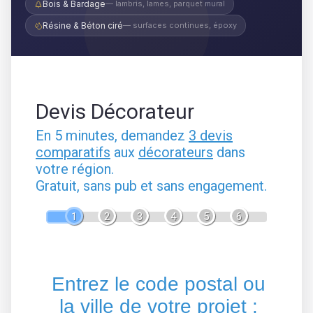
Bois & Bardage
— lambris, lames, parquet mural
Résine & Béton ciré
— surfaces continues, époxy
Devis Décorateur
En 5 minutes, demandez
3 devis
comparatifs
aux
décorateurs
dans
votre région.
Gratuit, sans pub et sans engagement.
1
2
3
4
5
6
Entrez le code postal ou
la ville de votre projet :