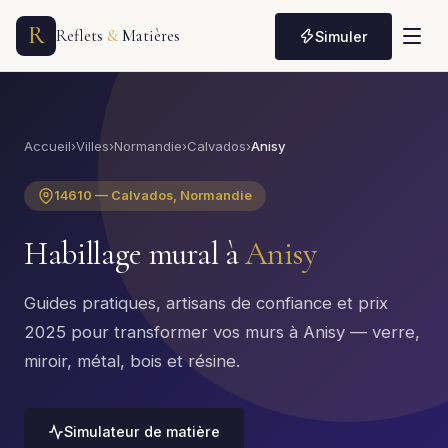
R
Reflets
&
Matières
Simuler
Accueil
›
Villes
›
Normandie
›
Calvados
›
Anisy
14610 — Calvados, Normandie
Habillage mural à
Anisy
Guides pratiques, artisans de confiance et prix
2025 pour transformer vos murs à Anisy — verre,
miroir, métal, bois et résine.
Simulateur de matière