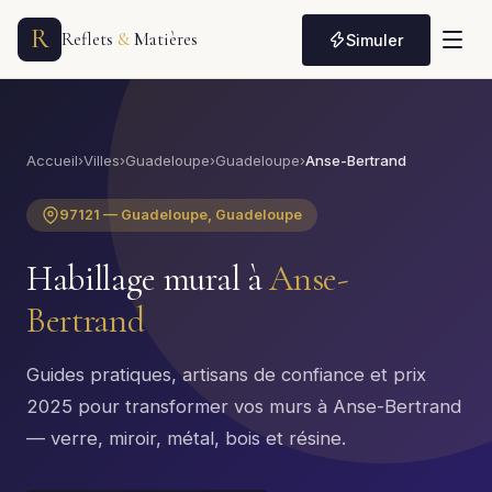
R
Reflets
&
Matières
Simuler
Accueil
›
Villes
›
Guadeloupe
›
Guadeloupe
›
Anse-Bertrand
97121 — Guadeloupe, Guadeloupe
Habillage mural à
Anse-
Bertrand
Guides pratiques, artisans de confiance et prix
2025 pour transformer vos murs à Anse-Bertrand
— verre, miroir, métal, bois et résine.