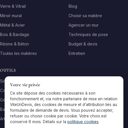
Verre & Vitrail
Blog
Miroir mural
Choisir sa matière
Métal & Acier
Agencer un mur
Bois & Bardage
Techniques de pose
Résine & Béton
Budget & devis
Toutes les matières
Entretien
OUTILS
Simulateur matière
Votre vie privée
Calculateur surface
Ce site dépose des cookies nécessaires à son
fonctionnement et, via notre partenaire de mise en relation
Générateur galerie
ViteUnDevis, des cookies de mesure et d'attribution liés au
Baromètre de prix
formulaire de demande de devis. Vous pouvez accepter,
refuser ou choisir cookie par cookie. Votre choix est
Artisans par ville
conservé 6 mois. Détails sur la
politique cookies
.