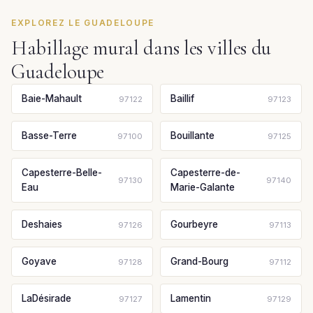
EXPLOREZ LE GUADELOUPE
Habillage mural dans les villes du
Guadeloupe
Baie-Mahault
Baillif
97122
97123
Basse-Terre
Bouillante
97100
97125
Capesterre-Belle-
Capesterre-de-
97130
97140
Eau
Marie-Galante
Deshaies
Gourbeyre
97126
97113
Goyave
Grand-Bourg
97128
97112
LaDésirade
Lamentin
97127
97129