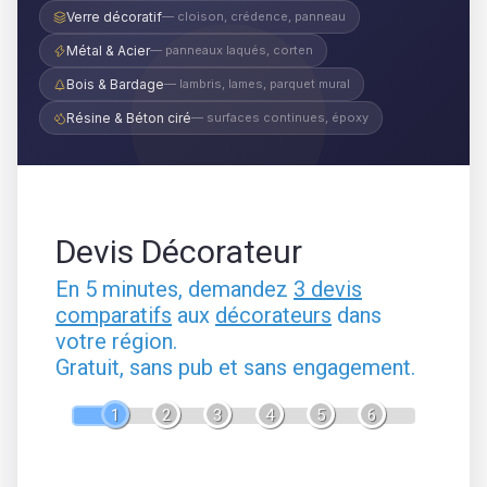
Verre décoratif
— cloison, crédence, panneau
Métal & Acier
— panneaux laqués, corten
Bois & Bardage
— lambris, lames, parquet mural
Résine & Béton ciré
— surfaces continues, époxy
Devis Décorateur
En 5 minutes, demandez
3 devis
comparatifs
aux
décorateurs
dans
votre région.
Gratuit, sans pub et sans engagement.
1
2
3
4
5
6