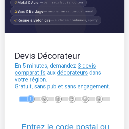
Métal & Acier
— panneaux laqués, corten
Bois & Bardage
— lambris, lames, parquet mural
Résine & Béton ciré
— surfaces continues, époxy
Devis Décorateur
En 5 minutes, demandez
3 devis
comparatifs
aux
décorateurs
dans
votre région.
Gratuit, sans pub et sans engagement.
1
2
3
4
5
6
Entrez le code postal ou