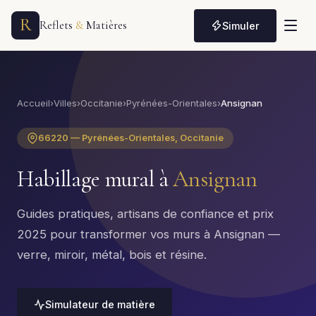
R
Reflets
&
Matières
Simuler
Accueil
›
Villes
›
Occitanie
›
Pyrénées-Orientales
›
Ansignan
66220 — Pyrénées-Orientales, Occitanie
Habillage mural à
Ansignan
Guides pratiques, artisans de confiance et prix
2025 pour transformer vos murs à Ansignan —
verre, miroir, métal, bois et résine.
Simulateur de matière