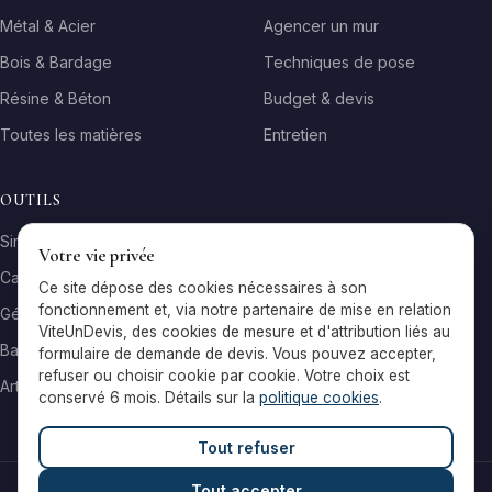
Métal & Acier
Agencer un mur
Bois & Bardage
Techniques de pose
Résine & Béton
Budget & devis
Toutes les matières
Entretien
OUTILS
Simulateur matière
Votre vie privée
Calculateur surface
Ce site dépose des cookies nécessaires à son
fonctionnement et, via notre partenaire de mise en relation
Générateur galerie
ViteUnDevis, des cookies de mesure et d'attribution liés au
Baromètre de prix
formulaire de demande de devis. Vous pouvez accepter,
refuser ou choisir cookie par cookie. Votre choix est
Artisans par ville
conservé 6 mois. Détails sur la
politique cookies
.
Tout refuser
Tout accepter