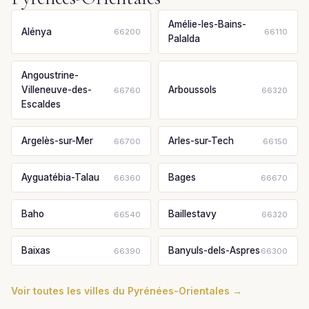
Amélie-les-Bains-
Alénya
66200
66110
Palalda
Angoustrine-
Villeneuve-des-
Arboussols
66760
66320
Escaldes
Argelès-sur-Mer
Arles-sur-Tech
66700
66150
Ayguatébia-Talau
Bages
66360
66670
Baho
Baillestavy
66540
66320
Baixas
Banyuls-dels-Aspres
66390
66300
Voir toutes les villes du Pyrénées-Orientales →