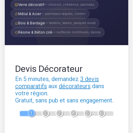
Verre décoratif
— cloison, crédence, panneau
Métal & Acier
— panneaux laqués, corten
Bois & Bardage
— lambris, lames, parquet mural
Résine & Béton ciré
— surfaces continues, époxy
Devis Décorateur
En 5 minutes, demandez
3 devis
comparatifs
aux
décorateurs
dans
votre région.
Gratuit, sans pub et sans engagement.
1
2
3
4
5
6