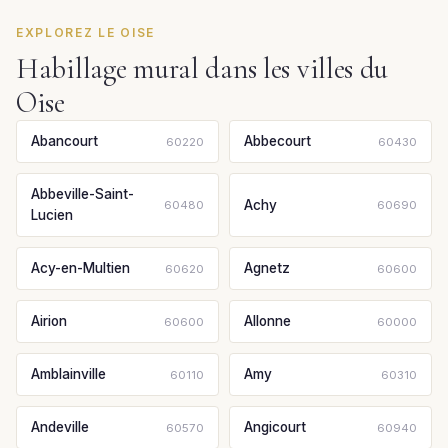
EXPLOREZ LE OISE
Habillage mural dans les villes du
Oise
Abancourt
Abbecourt
60220
60430
Abbeville-Saint-
Achy
60480
60690
Lucien
Acy-en-Multien
Agnetz
60620
60600
Airion
Allonne
60600
60000
Amblainville
Amy
60110
60310
Andeville
Angicourt
60570
60940