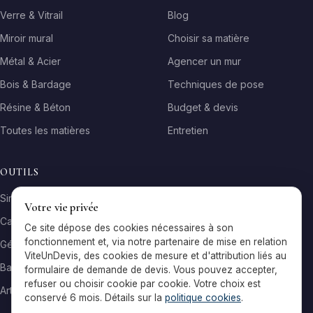
Verre & Vitrail
Blog
Miroir mural
Choisir sa matière
Métal & Acier
Agencer un mur
Bois & Bardage
Techniques de pose
Résine & Béton
Budget & devis
Toutes les matières
Entretien
OUTILS
Simulateur matière
Votre vie privée
Calculateur surface
Ce site dépose des cookies nécessaires à son
fonctionnement et, via notre partenaire de mise en relation
Générateur galerie
ViteUnDevis, des cookies de mesure et d'attribution liés au
Baromètre de prix
formulaire de demande de devis. Vous pouvez accepter,
refuser ou choisir cookie par cookie. Votre choix est
Artisans par ville
conservé 6 mois. Détails sur la
politique cookies
.