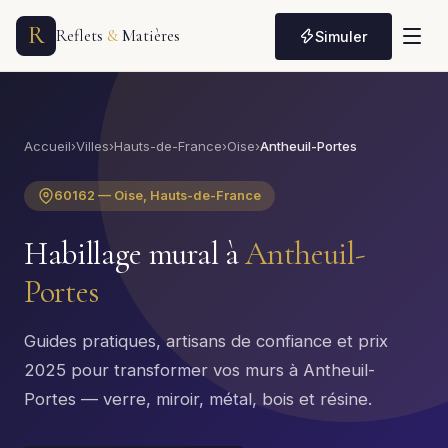
R
Reflets
&
Matières
Simuler
Accueil
›
Villes
›
Hauts-de-France
›
Oise
›
Antheuil-Portes
60162 — Oise, Hauts-de-France
Habillage mural à
Antheuil-
Portes
Guides pratiques, artisans de confiance et prix
2025 pour transformer vos murs à Antheuil-
Portes — verre, miroir, métal, bois et résine.