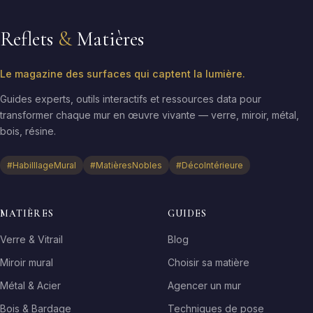
Reflets
&
Matières
Le magazine des surfaces qui captent la lumière.
Guides experts, outils interactifs et ressources data pour
transformer chaque mur en œuvre vivante — verre, miroir, métal,
bois, résine.
#HabilllageMural
#MatièresNobles
#DécoIntérieure
MATIÈRES
GUIDES
Verre & Vitrail
Blog
Miroir mural
Choisir sa matière
Métal & Acier
Agencer un mur
Bois & Bardage
Techniques de pose