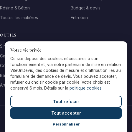
Résine & Béton
Budget & devis
Toutes les matières
Entretien
OUTILS
Simulateur matière
Votre vie privée
Calculateur surface
Ce site dépose des cookies nécessaires à son
fonctionnement et, via notre partenaire de mise en relation
Générateur galerie
ViteUnDevis, des cookies de mesure et d'attribution liés au
Baromètre de prix
formulaire de demande de devis. Vous pouvez accepter,
refuser ou choisir cookie par cookie. Votre choix est
Artisans par ville
conservé 6 mois. Détails sur la
politique cookies
.
Tout refuser
Tout accepter
© 2026 Reflets & Matières — Tous droits réservés
Mentions légales
Cookies
Contact
Personnaliser