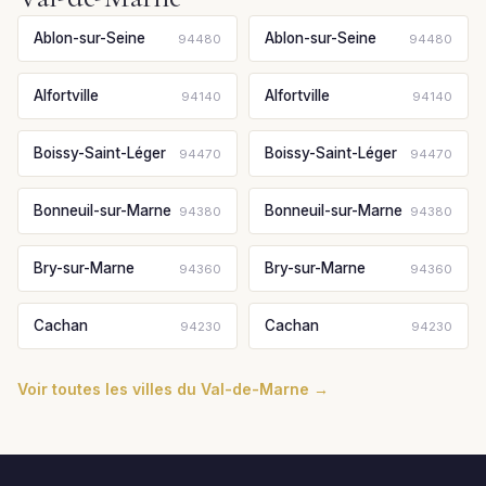
Ablon-sur-Seine
Ablon-sur-Seine
94480
94480
Alfortville
Alfortville
94140
94140
Boissy-Saint-Léger
Boissy-Saint-Léger
94470
94470
Bonneuil-sur-Marne
Bonneuil-sur-Marne
94380
94380
Bry-sur-Marne
Bry-sur-Marne
94360
94360
Cachan
Cachan
94230
94230
Voir toutes les villes du Val-de-Marne →