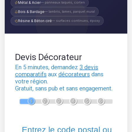
Métal & Acier
— panneaux laqués, corten
Bois & Bardage
— lambris, lames, parquet mural
Résine & Béton ciré
— surfaces continues, époxy
Devis Décorateur
En 5 minutes, demandez
3 devis
comparatifs
aux
décorateurs
dans
votre région.
Gratuit, sans pub et sans engagement.
1
2
3
4
5
6
Entrez le code postal ou