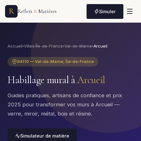
R
Reflets
&
Matières
Simuler
Accueil
›
Villes
›
Île-de-France
›
Val-de-Marne
›
Arcueil
94110 — Val-de-Marne, Île-de-France
Habillage mural à
Arcueil
Guides pratiques, artisans de confiance et prix
2025 pour transformer vos murs à Arcueil —
verre, miroir, métal, bois et résine.
Simulateur de matière