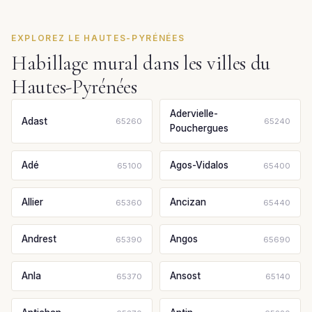
EXPLOREZ LE HAUTES-PYRÉNÉES
Habillage mural dans les villes du
Hautes-Pyrénées
Adervielle-
Adast
65260
65240
Pouchergues
Adé
Agos-Vidalos
65100
65400
Allier
Ancizan
65360
65440
Andrest
Angos
65390
65690
Anla
Ansost
65370
65140