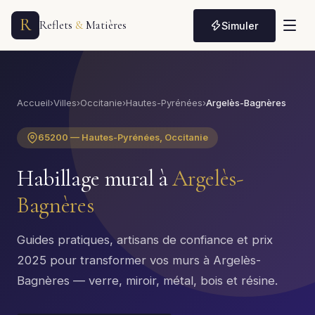
R
Reflets
&
Matières
Simuler
Accueil
›
Villes
›
Occitanie
›
Hautes-Pyrénées
›
Argelès-Bagnères
65200 — Hautes-Pyrénées, Occitanie
Habillage mural à
Argelès-
Bagnères
Guides pratiques, artisans de confiance et prix
2025 pour transformer vos murs à Argelès-
Bagnères — verre, miroir, métal, bois et résine.