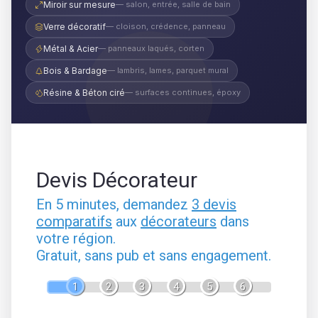
Miroir sur mesure
— salon, entrée, salle de bain
Verre décoratif
— cloison, crédence, panneau
Métal & Acier
— panneaux laqués, corten
Bois & Bardage
— lambris, lames, parquet mural
Résine & Béton ciré
— surfaces continues, époxy
Devis Décorateur
En 5 minutes, demandez
3 devis
comparatifs
aux
décorateurs
dans
votre région.
Gratuit, sans pub et sans engagement.
1
2
3
4
5
6