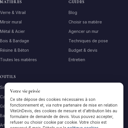
MATIÈRES
GUIDES
Verre & Vitrail
Blog
Miroir mural
Choisir sa matière
Métal & Acier
Agencer un mur
Bois & Bardage
Techniques de pose
Résine & Béton
Budget & devis
Toutes les matières
Entretien
OUTILS
Simulateur matière
Votre vie privée
Calculateur surface
Ce site dépose des cookies nécessaires à son
fonctionnement et, via notre partenaire de mise en relation
Générateur galerie
ViteUnDevis, des cookies de mesure et d'attribution liés au
Baromètre de prix
formulaire de demande de devis. Vous pouvez accepter,
refuser ou choisir cookie par cookie. Votre choix est
Artisans par ville