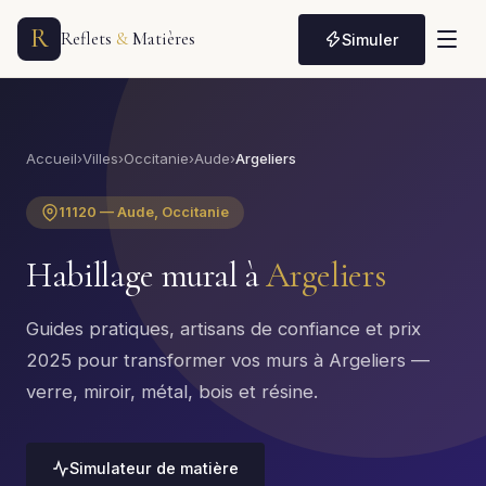
R
Reflets
&
Matières
Simuler
Accueil
›
Villes
›
Occitanie
›
Aude
›
Argeliers
11120 — Aude, Occitanie
Habillage mural à
Argeliers
Guides pratiques, artisans de confiance et prix
2025 pour transformer vos murs à Argeliers —
verre, miroir, métal, bois et résine.
Simulateur de matière