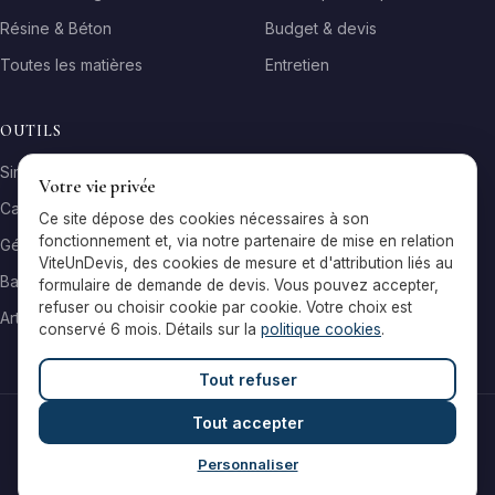
Résine & Béton
Budget & devis
Toutes les matières
Entretien
OUTILS
Simulateur matière
Votre vie privée
Calculateur surface
Ce site dépose des cookies nécessaires à son
fonctionnement et, via notre partenaire de mise en relation
Générateur galerie
ViteUnDevis, des cookies de mesure et d'attribution liés au
Baromètre de prix
formulaire de demande de devis. Vous pouvez accepter,
refuser ou choisir cookie par cookie. Votre choix est
Artisans par ville
conservé 6 mois. Détails sur la
politique cookies
.
Tout refuser
Tout accepter
© 2026 Reflets & Matières — Tous droits réservés
Mentions légales
Cookies
Contact
Personnaliser