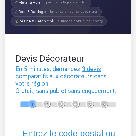
Métal & Acier
— panneaux laqués, corten
Bois & Bardage
— lambris, lames, parquet mural
Résine & Béton ciré
— surfaces continues, époxy
Devis Décorateur
En 5 minutes, demandez
3 devis
comparatifs
aux
décorateurs
dans
votre région.
Gratuit, sans pub et sans engagement.
1
2
3
4
5
6
Entrez le code postal ou