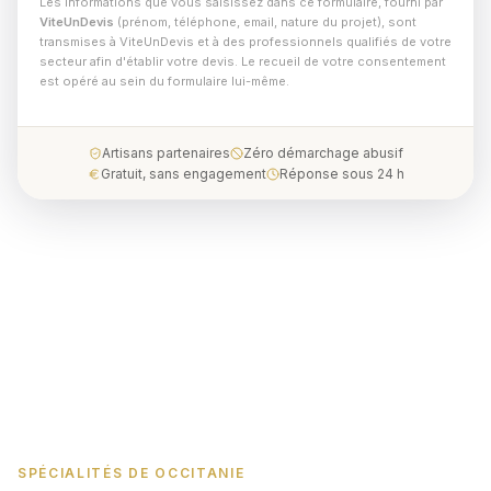
Les informations que vous saisissez dans ce formulaire, fourni par
ViteUnDevis
(prénom, téléphone, email, nature du projet), sont
transmises à ViteUnDevis et à des professionnels qualifiés de votre
secteur afin d'établir votre devis. Le recueil de votre consentement
est opéré au sein du formulaire lui-même.
Artisans partenaires
Zéro démarchage abusif
Gratuit, sans engagement
Réponse sous 24 h
SPÉCIALITÉS DE OCCITANIE