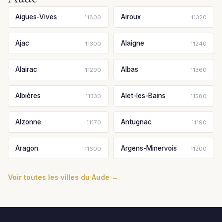
Aigues-Vives
Airoux
11800
11320
Ajac
Alaigne
11300
11240
Alairac
Albas
11290
11360
Albières
Alet-les-Bains
11330
11580
Alzonne
Antugnac
11170
11190
Aragon
Argens-Minervois
11600
11200
Voir toutes les villes du Aude →