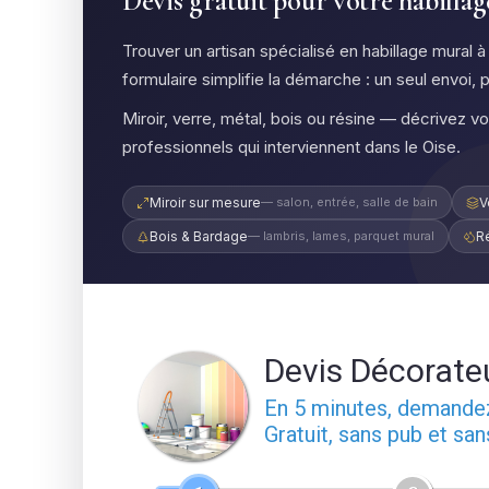
Devis gratuit pour votre habill
Trouver un artisan spécialisé en habillage mural
formulaire simplifie la démarche : un seul envoi, 
Miroir, verre, métal, bois ou résine — décrivez v
professionnels qui interviennent dans le Oise.
Miroir sur mesure
— salon, entrée, salle de bain
V
Bois & Bardage
— lambris, lames, parquet mural
R
Devis Décorate
En 5 minutes, demand
Gratuit, sans pub et sa