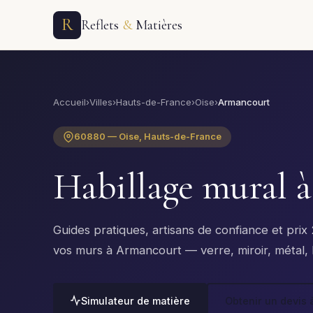
R
Reflets
&
Matières
Accueil
›
Villes
›
Hauts-de-France
›
Oise
›
Armancourt
60880 — Oise, Hauts-de-France
Habillage mural 
Guides pratiques, artisans de confiance et pri
vos murs à Armancourt — verre, miroir, métal, b
Simulateur de matière
Obtenir un devis