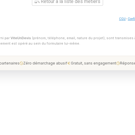
Retour à la liste des métiers
CGU
-
Confi
rni par
ViteUnDevis
(prénom, téléphone, email, nature du projet), sont transmises 
ntement est opéré au sein du formulaire lui-même.
 partenaires
Zéro démarchage abusif
Gratuit, sans engagement
Réponse