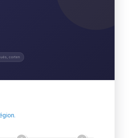
ués, corten
égion.