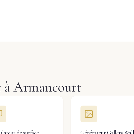
et à Armancourt
ulateur de surface
Générateur Gallery Wal