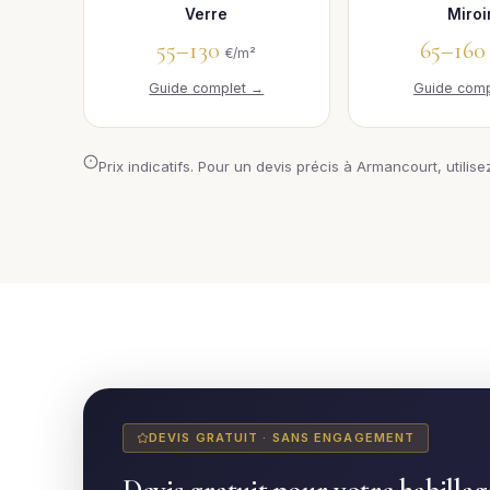
Verre
Miroi
55–130
65–16
€/m²
Guide complet →
Guide comp
Prix indicatifs. Pour un devis précis à Armancourt, utilise
DEVIS GRATUIT · SANS ENGAGEMENT