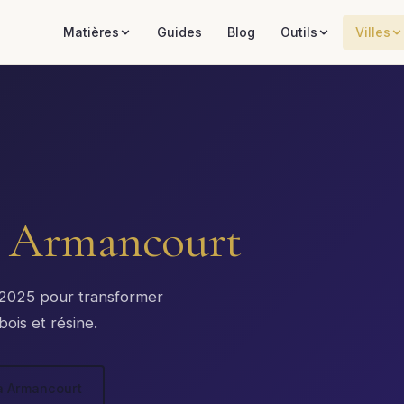
Matières
Guides
Blog
Outils
Villes
à
Armancourt
x 2025 pour transformer
ois et résine.
 à Armancourt