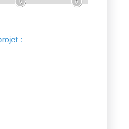
5
6
rojet :