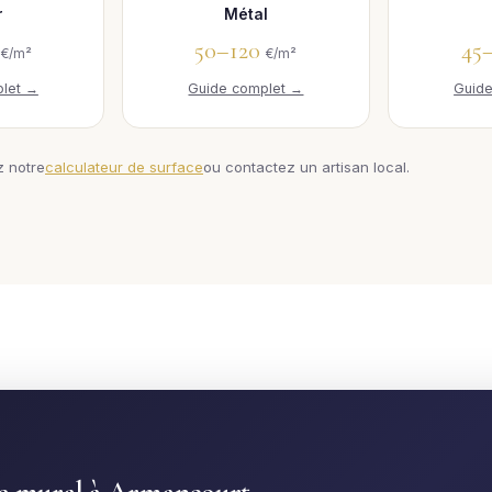
r
Métal
0
50–120
45
€/m²
€/m²
let →
Guide complet →
Guid
z notre
calculateur de surface
ou contactez un artisan local.