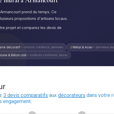
age mural à Armancourt
 à Armancourt prend du temps. Ce
plusieurs propositions d'artisans locaux.
otre projet et comparez les devis de
erre décoratif
— cloison, crédence, panneau
Métal & Acier
— panneaux laq
ésine & Béton ciré
— surfaces continues, époxy
ur
ez
3 devis comparatifs
aux
décorateurs
dans votre r
ns engagement.