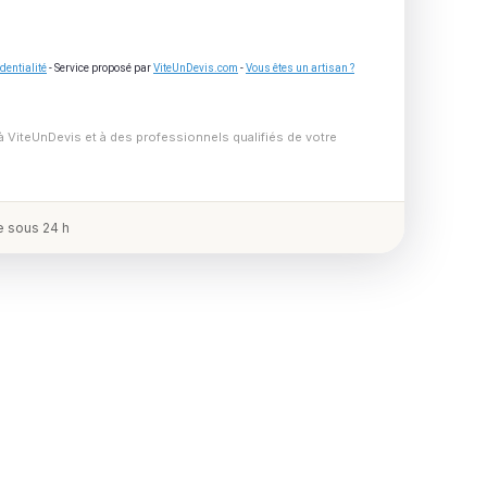
dentialité
- Service proposé par
ViteUnDevis.com
-
Vous êtes un artisan ?
à ViteUnDevis et à des professionnels qualifiés de votre
 sous 24 h