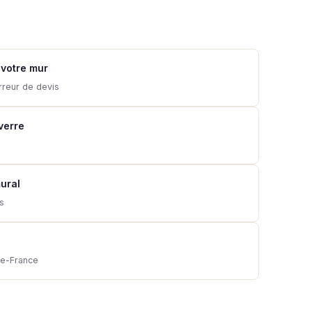
 votre mur
rreur de devis
 verre
ural
ns
de-France