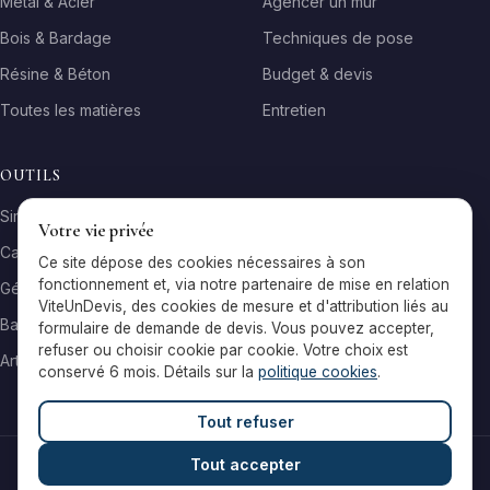
Métal & Acier
Agencer un mur
Bois & Bardage
Techniques de pose
Résine & Béton
Budget & devis
Toutes les matières
Entretien
OUTILS
Simulateur matière
Votre vie privée
Calculateur surface
Ce site dépose des cookies nécessaires à son
fonctionnement et, via notre partenaire de mise en relation
Générateur galerie
ViteUnDevis, des cookies de mesure et d'attribution liés au
Baromètre de prix
formulaire de demande de devis. Vous pouvez accepter,
refuser ou choisir cookie par cookie. Votre choix est
Artisans par ville
conservé 6 mois. Détails sur la
politique cookies
.
Tout refuser
Tout accepter
© 2026 Reflets & Matières — Tous droits réservés