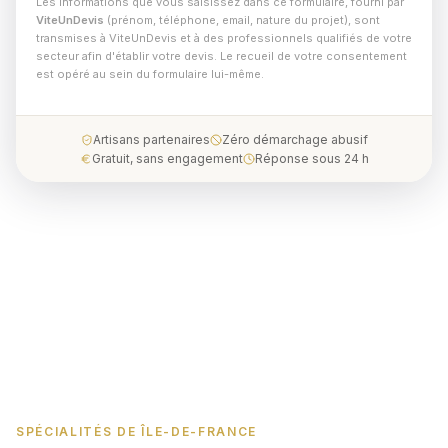
Les informations que vous saisissez dans ce formulaire, fourni par
ViteUnDevis
(prénom, téléphone, email, nature du projet), sont
transmises à ViteUnDevis et à des professionnels qualifiés de votre
secteur afin d'établir votre devis. Le recueil de votre consentement
est opéré au sein du formulaire lui-même.
Artisans partenaires
Zéro démarchage abusif
Gratuit, sans engagement
Réponse sous 24 h
SPÉCIALITÉS DE ÎLE-DE-FRANCE