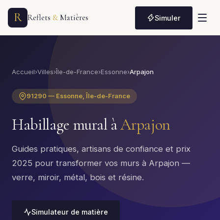
R
Reflets
&
Matières
Simuler
Accueil
›
Villes
›
Île-de-France
›
Essonne
›
Arpajon
91290 — Essonne, Île-de-France
Habillage mural à
Arpajon
Guides pratiques, artisans de confiance et prix
2025 pour transformer vos murs à Arpajon —
verre, miroir, métal, bois et résine.
Simulateur de matière