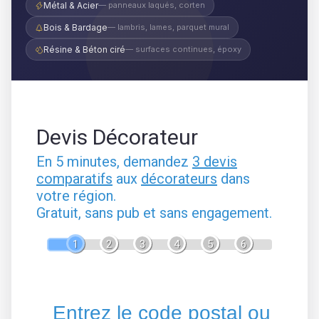
Métal & Acier
— panneaux laqués, corten
Bois & Bardage
— lambris, lames, parquet mural
Résine & Béton ciré
— surfaces continues, époxy
Devis Décorateur
En 5 minutes, demandez
3 devis
comparatifs
aux
décorateurs
dans
votre région.
Gratuit, sans pub et sans engagement.
1
2
3
4
5
6
Entrez le code postal ou