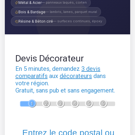
Métal & Acier
— panneaux laqués, corten
Bois & Bardage
— lambris, lames, parquet mural
Résine & Béton ciré
— surfaces continues, époxy
Devis Décorateur
En 5 minutes, demandez
3 devis
comparatifs
aux
décorateurs
dans
votre région.
Gratuit, sans pub et sans engagement.
1
2
3
4
5
6
Entrez le code postal ou