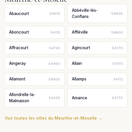
Abbéville-lès-
Abaucourt
54610
54800
Conflans
Aboncourt
Affléville
54115
54800
Affracourt
Agincourt
54740
54770
Aingeray
Allain
54460
54170
Allamont
Allamps
54800
54112
Allondrelle-la-
Amance
54260
54770
Malmaison
Voir toutes les villes du Meurthe-et-Moselle →