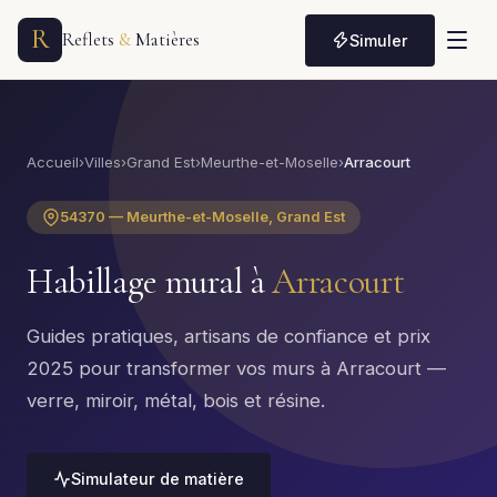
R
Reflets
&
Matières
Simuler
Accueil
›
Villes
›
Grand Est
›
Meurthe-et-Moselle
›
Arracourt
54370 — Meurthe-et-Moselle, Grand Est
Habillage mural à
Arracourt
Guides pratiques, artisans de confiance et prix
2025 pour transformer vos murs à Arracourt —
verre, miroir, métal, bois et résine.
Simulateur de matière