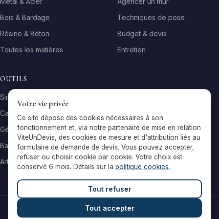
Métal & Acier
Agencer un mur
Bois & Bardage
Techniques de pose
Résine & Béton
Budget & devis
Toutes les matières
Entretien
OUTILS
Simulateur matière
Votre vie privée
Calculateur surface
Ce site dépose des cookies nécessaires à son
fonctionnement et, via notre partenaire de mise en relation
Générateur galerie
ViteUnDevis, des cookies de mesure et d'attribution liés au
Baromètre de prix
formulaire de demande de devis. Vous pouvez accepter,
refuser ou choisir cookie par cookie. Votre choix est
Artisans par ville
conservé 6 mois. Détails sur la
politique cookies
.
Tout refuser
Tout accepter
© 2026 Reflets & Matières — Tous droits réservés