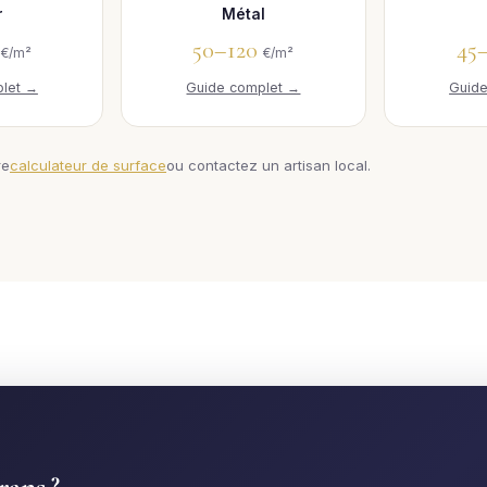
r
Métal
0
50–120
45
€/m²
€/m²
let →
Guide complet →
Guid
re
calculateur de surface
ou contactez un artisan local.