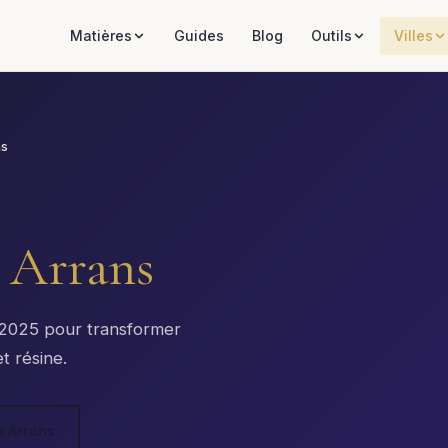
Matières
Guides
Blog
Outils
Villes
ns
à
Arrans
x 2025 pour transformer
t résine.
à Arrans