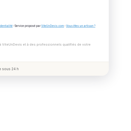
dentialité
- Service proposé par
ViteUnDevis.com
-
Vous êtes un artisan ?
à ViteUnDevis et à des professionnels qualifiés de votre
 sous 24 h