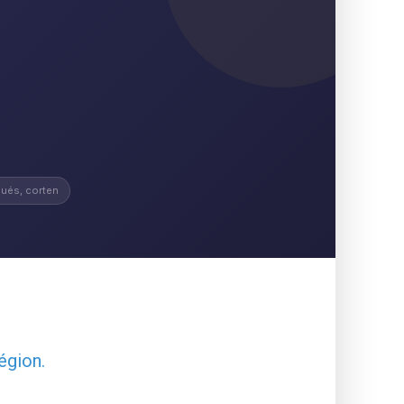
ués, corten
égion.