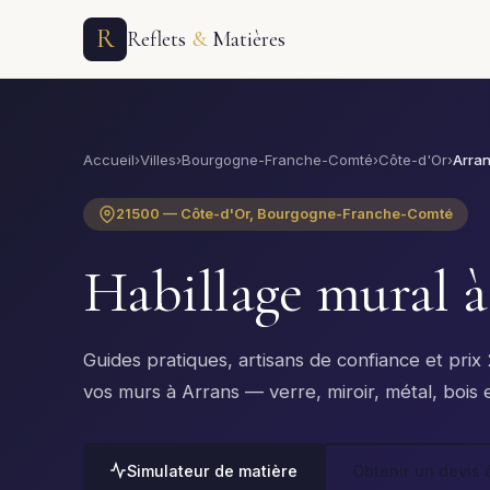
R
Reflets
&
Matières
Accueil
›
Villes
›
Bourgogne-Franche-Comté
›
Côte-d'Or
›
Arra
21500 — Côte-d'Or, Bourgogne-Franche-Comté
Habillage mural 
Guides pratiques, artisans de confiance et pri
vos murs à Arrans — verre, miroir, métal, bois e
Simulateur de matière
Obtenir un devis 