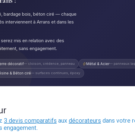
rans ?
qué, bardage bois, béton ciré — chaque
iés interviennent à Arrans et dans les
serez mis en relation avec des
uitement, sans engagement.
erre décoratif
— cloison, crédence, panneau
Métal & Acier
— panneaux laq
ésine & Béton ciré
— surfaces continues, époxy
ur
ez
3 devis comparatifs
aux
décorateurs
dans votre r
ns engagement.