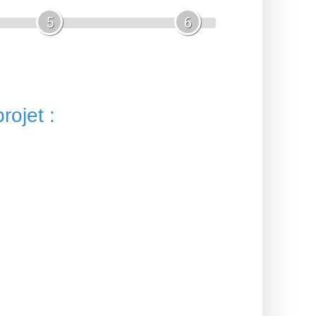
5
6
rojet :