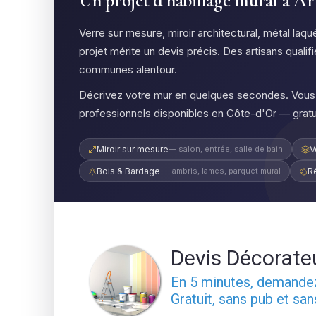
Un projet d'habillage mural à Ar
Verre sur mesure, miroir architectural, métal la
projet mérite un devis précis. Des artisans qualif
communes alentour.
Décrivez votre mur en quelques secondes. Vous 
professionnels disponibles en Côte-d'Or — grat
Miroir sur mesure
— salon, entrée, salle de bain
V
Bois & Bardage
— lambris, lames, parquet mural
R
Devis Décorate
En 5 minutes, demand
Gratuit, sans pub et sa