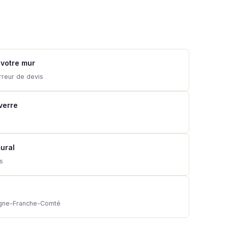
 votre mur
rreur de devis
 verre
ural
ns
ogne-Franche-Comté