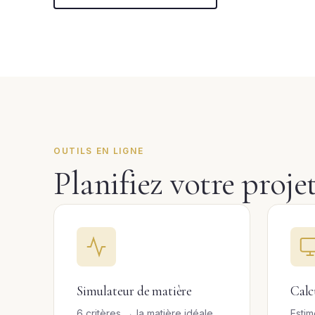
OUTILS EN LIGNE
Planifiez votre proje
Simulateur de matière
Calc
6 critères → la matière idéale
Estim