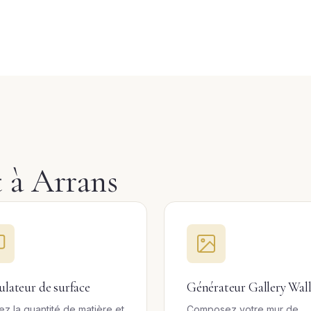
t à Arrans
ulateur de surface
Générateur Gallery Wal
ez la quantité de matière et
Composez votre mur de