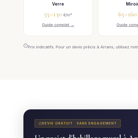
Verre
Miroi
55–130
65–16
€/m²
Guide complet →
Guide comp
Prix indicatifs. Pour un devis précis à Arrans, utilisez not
DEVIS GRATUIT · SANS ENGAGEMENT