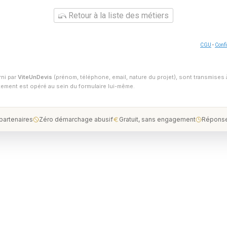
Retour à la liste des métiers
CGU
-
Confi
rni par
ViteUnDevis
(prénom, téléphone, email, nature du projet), sont transmises 
ntement est opéré au sein du formulaire lui-même.
 partenaires
Zéro démarchage abusif
Gratuit, sans engagement
Réponse