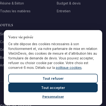
Résine & Béton
Budget & devis
Toutes les matières
Entretien
OUTILS
Simulateur matière
Votre vie privée
Calculateur surface
Ce site dépose des cookies nécessaires à son
fonctionnement et, via notre partenaire de mise en relation
Générateur galerie
ViteUnDevis, des cookies de mesure et d'attribution liés au
Baromètre de prix
formulaire de demande de devis. Vous pouvez accepter,
refuser ou choisir cookie par cookie. Votre choix est
Artisans par ville
conservé 6 mois. Détails sur la
politique cookies
.
Tout refuser
Tout accepter
© 2026 Reflets & Matières — Tous droits réservés
Mentions légales
Cookies
Contact
Personnaliser