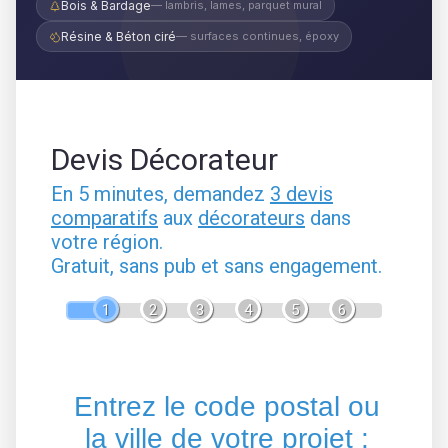
Bois & Bardage
— lambris, lames, parquet mural
Résine & Béton ciré
— surfaces continues, époxy
Devis Décorateur
En 5 minutes, demandez
3 devis
comparatifs
aux
décorateurs
dans
votre région.
Gratuit, sans pub et sans engagement.
1
2
3
4
5
6
Entrez le code postal ou
la ville de votre projet :