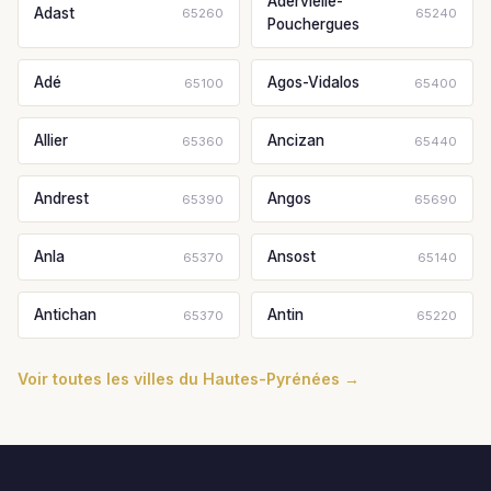
Adervielle-
Adast
65260
65240
Pouchergues
Adé
Agos-Vidalos
65100
65400
Allier
Ancizan
65360
65440
Andrest
Angos
65390
65690
Anla
Ansost
65370
65140
Antichan
Antin
65370
65220
Voir toutes les villes du Hautes-Pyrénées →