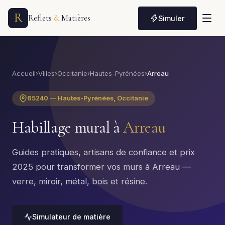
R
Reflets
&
Matières
Simuler
Accueil
›
Villes
›
Occitanie
›
Hautes-Pyrénées
›
Arreau
65240 — Hautes-Pyrénées, Occitanie
Habillage mural à
Arreau
Guides pratiques, artisans de confiance et prix
2025 pour transformer vos murs à Arreau —
verre, miroir, métal, bois et résine.
Simulateur de matière