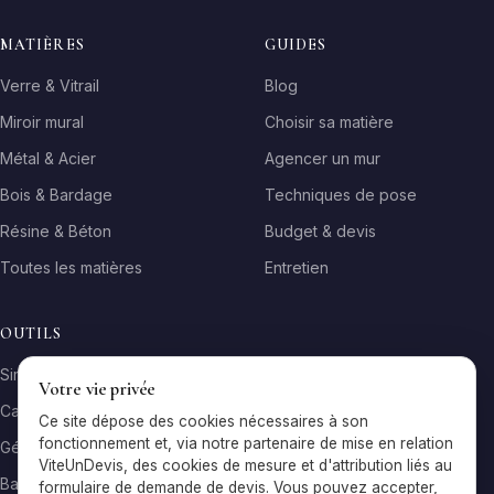
MATIÈRES
GUIDES
Verre & Vitrail
Blog
Miroir mural
Choisir sa matière
Métal & Acier
Agencer un mur
Bois & Bardage
Techniques de pose
Résine & Béton
Budget & devis
Toutes les matières
Entretien
OUTILS
Simulateur matière
Votre vie privée
Calculateur surface
Ce site dépose des cookies nécessaires à son
fonctionnement et, via notre partenaire de mise en relation
Générateur galerie
ViteUnDevis, des cookies de mesure et d'attribution liés au
Baromètre de prix
formulaire de demande de devis. Vous pouvez accepter,