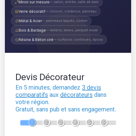
Miroir sur mesure
— salon, entrée, salle de bain
Verre décoratif
— cloison, crédence, panneau
Métal & Acier
— panneaux laqués, corten
Bois & Bardage
— lambris, lames, parquet mural
Résine & Béton ciré
— surfaces continues, époxy
Devis Décorateur
En 5 minutes, demandez
3 devis
comparatifs
aux
décorateurs
dans
votre région.
Gratuit, sans pub et sans engagement.
1
2
3
4
5
6