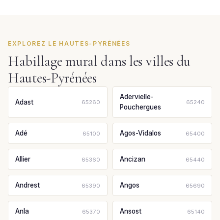
EXPLOREZ LE HAUTES-PYRÉNÉES
Habillage mural dans les villes du
Hautes-Pyrénées
Adervielle-
Adast
65260
65240
Pouchergues
Adé
Agos-Vidalos
65100
65400
Allier
Ancizan
65360
65440
Andrest
Angos
65390
65690
Anla
Ansost
65370
65140