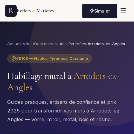
R
Reflets
&
Matières
Simuler
Accueil
›
Villes
›
Occitanie
›
Hautes-Pyrénées
›
Arrodets-ez-Angles
65100 — Hautes-Pyrénées, Occitanie
Habillage mural à
Arrodets-ez-
Angles
Guides pratiques, artisans de confiance et prix
2025 pour transformer vos murs à Arrodets-ez-
Angles — verre, miroir, métal, bois et résine.