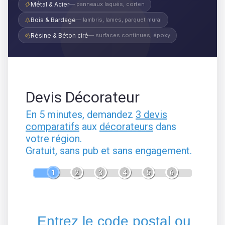
Métal & Acier
— panneaux laqués, corten
Bois & Bardage
— lambris, lames, parquet mural
Résine & Béton ciré
— surfaces continues, époxy
Devis Décorateur
En 5 minutes, demandez
3 devis
comparatifs
aux
décorateurs
dans
votre région.
Gratuit, sans pub et sans engagement.
1
2
3
4
5
6
Entrez le code postal ou