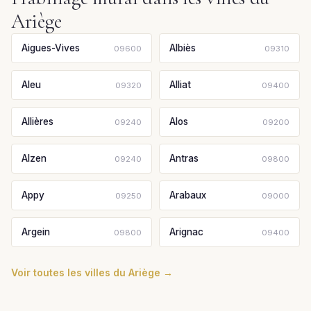
Ariège
Aigues-Vives
Albiès
09600
09310
Aleu
Alliat
09320
09400
Allières
Alos
09240
09200
Alzen
Antras
09240
09800
Appy
Arabaux
09250
09000
Argein
Arignac
09800
09400
Voir toutes les villes du Ariège →