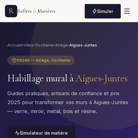
R
Reflets
&
Matières
Simuler
Accueil
›
Villes
›
Occitanie
›
Ariège
›
Aigues-Juntes
09240 — Ariège, Occitanie
Habillage mural à
Aigues-Juntes
Guides pratiques, artisans de confiance et prix
2025 pour transformer vos murs à Aigues-Juntes
— verre, miroir, métal, bois et résine.
Simulateur de matière