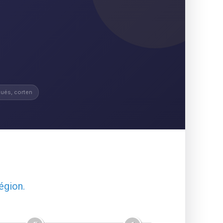
ués, corten
égion.