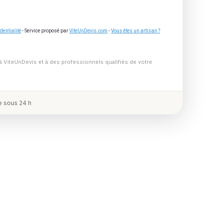
dentialité
- Service proposé par
ViteUnDevis.com
-
Vous êtes un artisan ?
à ViteUnDevis et à des professionnels qualifiés de votre
 sous 24 h