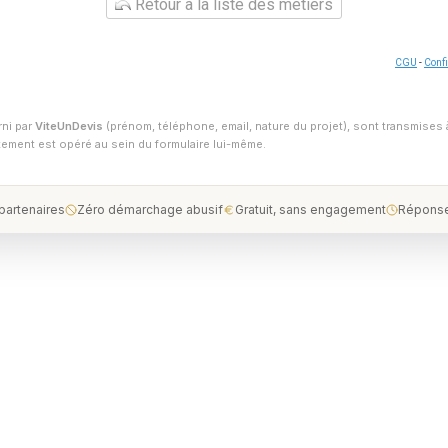
Retour à la liste des métiers
CGU
-
Confi
rni par
ViteUnDevis
(prénom, téléphone, email, nature du projet), sont transmises 
ntement est opéré au sein du formulaire lui-même.
 partenaires
Zéro démarchage abusif
Gratuit, sans engagement
Réponse