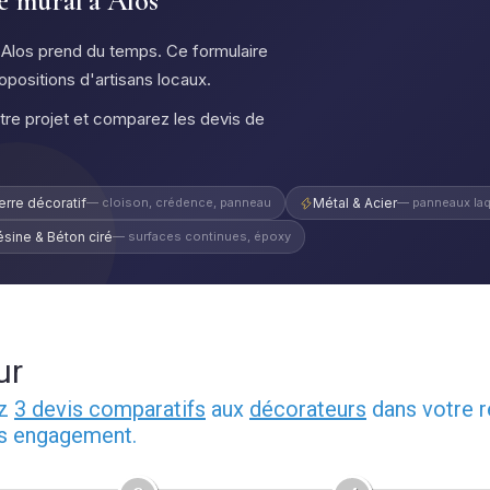
ge mural à Alos
à Alos prend du temps. Ce formulaire
ropositions d'artisans locaux.
otre projet et comparez les devis de
erre décoratif
— cloison, crédence, panneau
Métal & Acier
— panneaux laq
ésine & Béton ciré
— surfaces continues, époxy
ur
ez
3 devis comparatifs
aux
décorateurs
dans votre r
ns engagement.