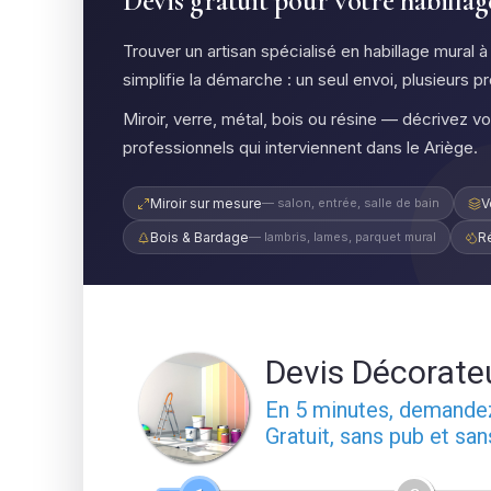
Devis gratuit pour votre habilla
Trouver un artisan spécialisé en habillage mural 
simplifie la démarche : un seul envoi, plusieurs p
Miroir, verre, métal, bois ou résine — décrivez v
professionnels qui interviennent dans le Ariège.
Miroir sur mesure
— salon, entrée, salle de bain
V
Bois & Bardage
— lambris, lames, parquet mural
R
Devis Décorate
En 5 minutes, demand
Gratuit, sans pub et sa