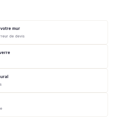
 votre mur
rreur de devis
 verre
ural
ns
ie