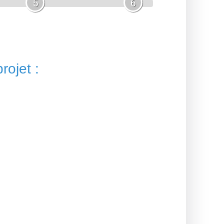
5
6
rojet :