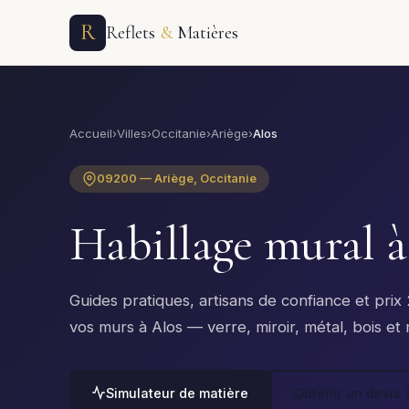
R
Reflets
&
Matières
Accueil
›
Villes
›
Occitanie
›
Ariège
›
Alos
09200 — Ariège, Occitanie
Habillage mural 
Guides pratiques, artisans de confiance et pri
vos murs à Alos — verre, miroir, métal, bois et 
Simulateur de matière
Obtenir un devis 