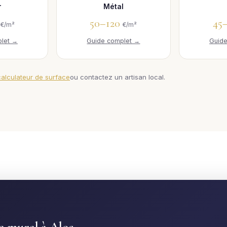
r
Métal
0
50–120
45
€/m²
€/m²
let →
Guide complet →
Guid
calculateur de surface
ou contactez un artisan local.