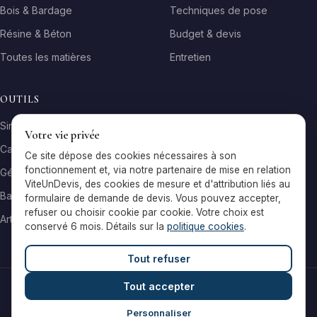
Bois & Bardage
Techniques de pose
Résine & Béton
Budget & devis
Toutes les matières
Entretien
OUTILS
Simulateur matière
Votre vie privée
Calculateur surface
Ce site dépose des cookies nécessaires à son
fonctionnement et, via notre partenaire de mise en relation
Générateur galerie
ViteUnDevis, des cookies de mesure et d'attribution liés au
Baromètre de prix
formulaire de demande de devis. Vous pouvez accepter,
refuser ou choisir cookie par cookie. Votre choix est
Artisans par ville
conservé 6 mois. Détails sur la
politique cookies
.
Tout refuser
Tout accepter
© 2026 Reflets & Matières — Tous droits réservés
Mentions légales
Cookies
Contact
Personnaliser