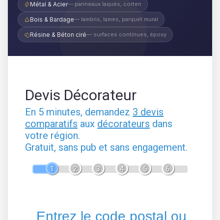
Métal & Acier
— panneaux laqués, corten
Bois & Bardage
— lambris, lames, parquet mural
Résine & Béton ciré
— surfaces continues, époxy
Devis Décorateur
En 5 minutes, demandez
3 devis
comparatifs
aux
décorateurs
dans
votre région.
Gratuit, sans pub et sans engagement.
1
2
3
4
5
6
Entrez le code postal ou