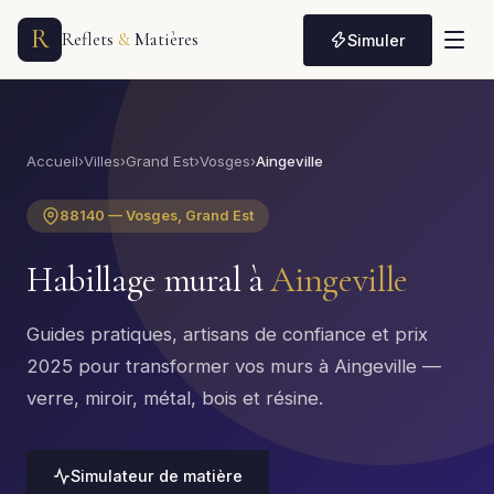
R
Reflets
&
Matières
Simuler
Accueil
›
Villes
›
Grand Est
›
Vosges
›
Aingeville
88140 — Vosges, Grand Est
Habillage mural à
Aingeville
Guides pratiques, artisans de confiance et prix
2025 pour transformer vos murs à Aingeville —
verre, miroir, métal, bois et résine.
Simulateur de matière