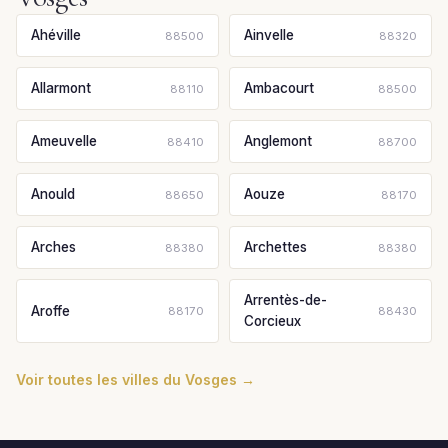
Ahéville
Ainvelle
88500
88320
Allarmont
Ambacourt
88110
88500
Ameuvelle
Anglemont
88410
88700
Anould
Aouze
88650
88170
Arches
Archettes
88380
88380
Arrentès-de-
Aroffe
88170
88430
Corcieux
Voir toutes les villes du Vosges →