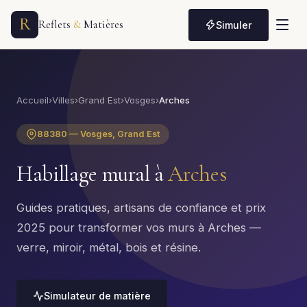
R
Reflets
&
Matières
Simuler
Accueil
›
Villes
›
Grand Est
›
Vosges
›
Arches
88380 — Vosges, Grand Est
Habillage mural à
Arches
Guides pratiques, artisans de confiance et prix
2025 pour transformer vos murs à Arches —
verre, miroir, métal, bois et résine.
Simulateur de matière