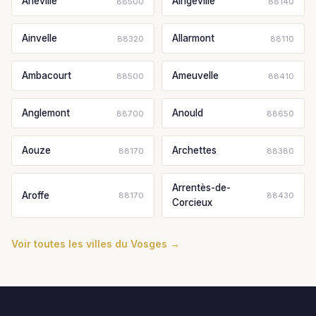
Ahéville
Aingeville
88500
88140
Ainvelle
Allarmont
88320
88110
Ambacourt
Ameuvelle
88500
88410
Anglemont
Anould
88700
88650
Aouze
Archettes
88170
88380
Arrentès-de-
Aroffe
88170
88430
Corcieux
Voir toutes les villes du Vosges →