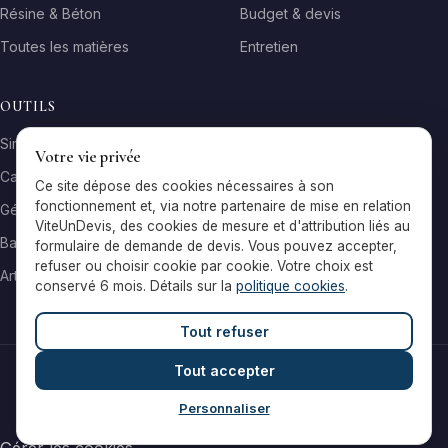
Résine & Béton
Budget & devis
Toutes les matières
Entretien
OUTILS
Simulateur matière
Votre vie privée
Calculateur surface
Ce site dépose des cookies nécessaires à son
fonctionnement et, via notre partenaire de mise en relation
Générateur galerie
ViteUnDevis, des cookies de mesure et d'attribution liés au
Baromètre de prix
formulaire de demande de devis. Vous pouvez accepter,
refuser ou choisir cookie par cookie. Votre choix est
Artisans par ville
conservé 6 mois. Détails sur la
politique cookies
.
Tout refuser
Tout accepter
© 2026 Reflets & Matières — Tous droits réservés
Mentions légales
Cookies
Contact
Personnaliser