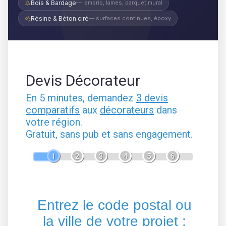
Bois & Bardage
— lambris, lames, parquet mural
Résine & Béton ciré
— surfaces continues, époxy
Devis Décorateur
En 5 minutes, demandez
3 devis
comparatifs
aux
décorateurs
dans
votre région.
Gratuit, sans pub et sans engagement.
1
2
3
4
5
6
Entrez le code postal ou
la ville de votre projet :