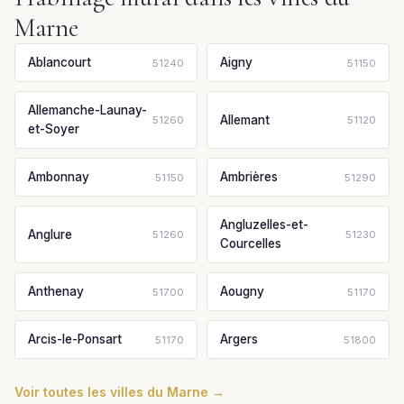
Marne
Ablancourt
Aigny
51240
51150
Allemanche-Launay-
Allemant
51260
51120
et-Soyer
Ambonnay
Ambrières
51150
51290
Angluzelles-et-
Anglure
51260
51230
Courcelles
Anthenay
Aougny
51700
51170
Arcis-le-Ponsart
Argers
51170
51800
Voir toutes les villes du Marne →