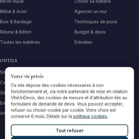
Miroir mural
Choisir sa matière
Métal & Acier
Agencer un mur
Bois & Bardage
Techniques de pose
Résine & Béton
Budget & devis
Toutes les matières
Entretien
OUTILS
Simulateur matière
Votre vie privée
Calculateur surface
Ce site dépose des cookies nécessaires à son
fonctionnement et, via notre partenaire de mise en relation
Générateur galerie
ViteUnDevis, des cookies de mesure et d'attribution liés au
Baromètre de prix
formulaire de demande de devis. Vous pouvez accepter,
refuser ou choisir cookie par cookie. Votre choix est
Artisans par ville
conservé 6 mois. Détails sur la
politique cookies
.
Tout refuser