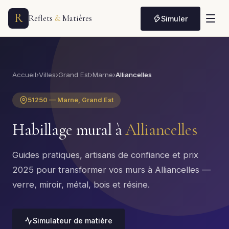
R
Reflets
&
Matières
Simuler
Accueil
›
Villes
›
Grand Est
›
Marne
›
Alliancelles
51250 — Marne, Grand Est
Habillage mural à
Alliancelles
Guides pratiques, artisans de confiance et prix
2025 pour transformer vos murs à Alliancelles —
verre, miroir, métal, bois et résine.
Simulateur de matière