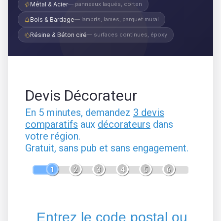
Métal & Acier
— panneaux laqués, corten
Bois & Bardage
— lambris, lames, parquet mural
Résine & Béton ciré
— surfaces continues, époxy
Devis Décorateur
En 5 minutes, demandez
3 devis
comparatifs
aux
décorateurs
dans
votre région.
Gratuit, sans pub et sans engagement.
1
2
3
4
5
6
Entrez le code postal ou