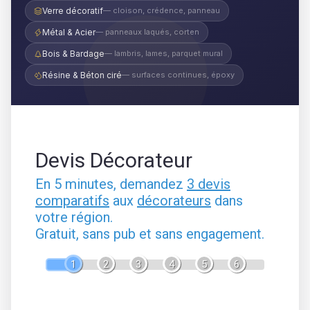
Verre décoratif
— cloison, crédence, panneau
Métal & Acier
— panneaux laqués, corten
Bois & Bardage
— lambris, lames, parquet mural
Résine & Béton ciré
— surfaces continues, époxy
Devis Décorateur
En 5 minutes, demandez
3 devis
comparatifs
aux
décorateurs
dans
votre région.
Gratuit, sans pub et sans engagement.
1
2
3
4
5
6