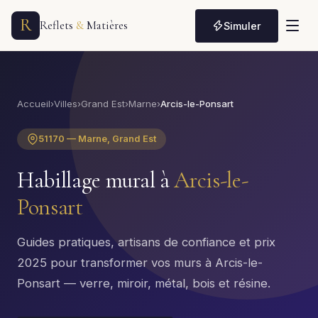
R
Reflets
&
Matières
Simuler
Accueil
›
Villes
›
Grand Est
›
Marne
›
Arcis-le-Ponsart
51170 — Marne, Grand Est
Habillage mural à
Arcis-le-
Ponsart
Guides pratiques, artisans de confiance et prix
2025 pour transformer vos murs à Arcis-le-
Ponsart — verre, miroir, métal, bois et résine.