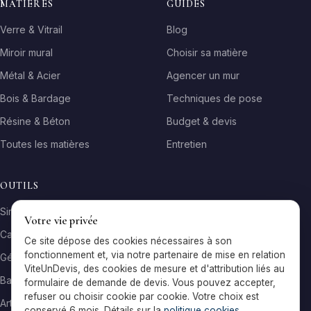
MATIÈRES
GUIDES
Verre & Vitrail
Blog
Miroir mural
Choisir sa matière
Métal & Acier
Agencer un mur
Bois & Bardage
Techniques de pose
Résine & Béton
Budget & devis
Toutes les matières
Entretien
OUTILS
Simulateur matière
Votre vie privée
Calculateur surface
Ce site dépose des cookies nécessaires à son
fonctionnement et, via notre partenaire de mise en relation
Générateur galerie
ViteUnDevis, des cookies de mesure et d'attribution liés au
Baromètre de prix
formulaire de demande de devis. Vous pouvez accepter,
refuser ou choisir cookie par cookie. Votre choix est
Artisans par ville
conservé 6 mois. Détails sur la
politique cookies
.