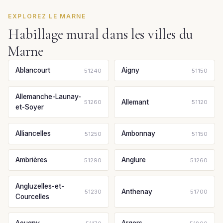
EXPLOREZ LE MARNE
Habillage mural dans les villes du
Marne
Ablancourt
Aigny
51240
51150
Allemanche-Launay-
Allemant
51260
51120
et-Soyer
Alliancelles
Ambonnay
51250
51150
Ambrières
Anglure
51290
51260
Angluzelles-et-
Anthenay
51230
51700
Courcelles