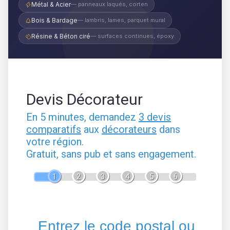
Métal & Acier
— panneaux laqués, corten
Bois & Bardage
— lambris, lames, parquet mural
Résine & Béton ciré
— surfaces continues, époxy
Devis Décorateur
En 5 minutes, demandez
3 devis
comparatifs
aux
décorateurs
dans
votre région.
Gratuit, sans pub et sans engagement.
1
2
3
4
5
6
Entrez le code postal ou