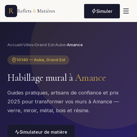
R
Reflets
&
Matières
Simuler
Accueil
›
Villes
›
Grand Est
›
Aube
›
Amance
10140 — Aube, Grand Est
Habillage mural à
Amance
Guides pratiques, artisans de confiance et prix
2025 pour transformer vos murs à Amance —
verre, miroir, métal, bois et résine.
Simulateur de matière