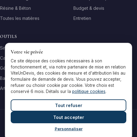
Résine & Béton
Budget & devis
Toutes les matières
Entretien
OUTILS
Simulateur matière
Votre vie privée
Calculateur surface
Ce site dépose des cookies nécessaires à son
fonctionnement et, via notre partenaire de mise en relation
Générateur galerie
ViteUnDevis, des cookies de mesure et d'attribution liés au
Baromètre de prix
formulaire de demande de devis. Vous pouvez accepter,
refuser ou choisir cookie par cookie. Votre choix est
Artisans par ville
conservé 6 mois. Détails sur la
politique cookies
.
Tout refuser
Tout accepter
© 2026 Reflets & Matières — Tous droits réservés
Mentions légales
Cookies
Contact
Personnaliser