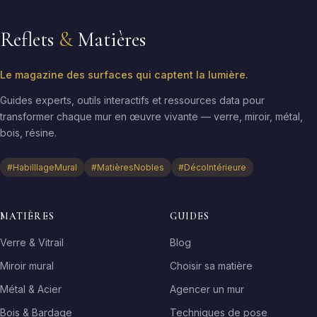
Reflets
&
Matières
Le magazine des surfaces qui captent la lumière.
Guides experts, outils interactifs et ressources data pour
transformer chaque mur en œuvre vivante — verre, miroir, métal,
bois, résine.
#HabilllageMural
#MatièresNobles
#DécoIntérieure
MATIÈRES
GUIDES
Verre & Vitrail
Blog
Miroir mural
Choisir sa matière
Métal & Acier
Agencer un mur
Bois & Bardage
Techniques de pose