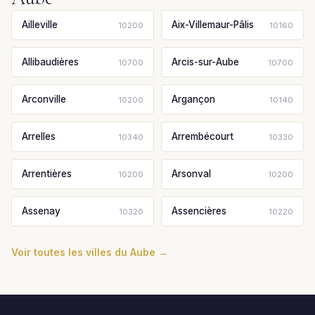
Ailleville
Aix-Villemaur-Pâlis
10200
10160
Allibaudières
Arcis-sur-Aube
10700
10700
Arconville
Argançon
10200
10140
Arrelles
Arrembécourt
10340
10330
Arrentières
Arsonval
10200
10200
Assenay
Assencières
10320
10220
Voir toutes les villes du Aube →