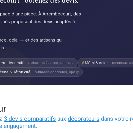
ourt : obtenez des devis.
espace d'une pièce. À Arrembécourt, des
lifiés proposent des devis adaptés à
ce, délai — et des artisans qui
 h.
erre décoratif
— cloison, crédence, panneau
Métal & Acier
— panneaux laq
ésine & Béton ciré
— surfaces continues, époxy
ur
ez
3 devis comparatifs
aux
décorateurs
dans votre r
ns engagement.