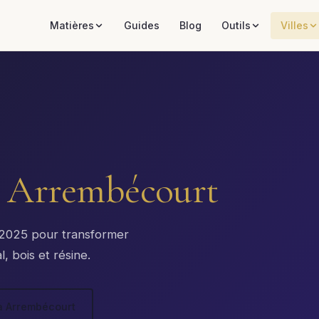
Matières
Guides
Blog
Outils
Villes
à
Arrembécourt
x 2025 pour transformer
, bois et résine.
 à Arrembécourt