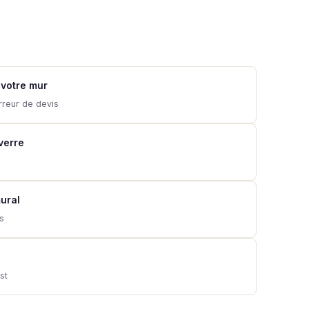
 votre mur
rreur de devis
 verre
ural
ns
st