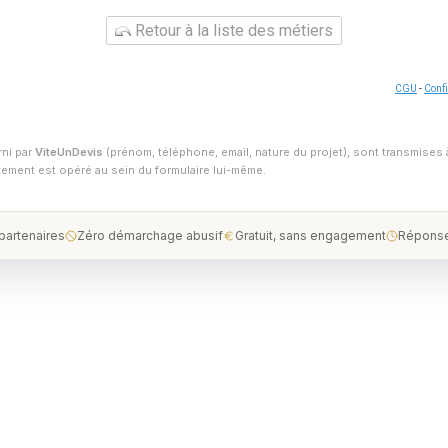
Retour à la liste des métiers
CGU
-
Confi
rni par
ViteUnDevis
(prénom, téléphone, email, nature du projet), sont transmises 
ntement est opéré au sein du formulaire lui-même.
 partenaires
Zéro démarchage abusif
Gratuit, sans engagement
Réponse