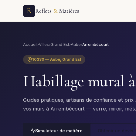
R
Reflets
&
Matières
Accueil
›
Villes
›
Grand Est
›
Aube
›
Arrembécourt
10330 — Aube, Grand Est
Habillage mural 
Guides pratiques, artisans de confiance et pri
vos murs à Arrembécourt — verre, miroir, métal
Simulateur de matière
Obtenir un devis