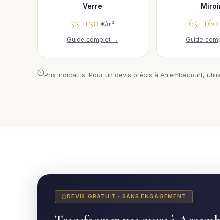
Verre
Miroi
55–130
65–16
€/m²
Guide complet →
Guide comp
Prix indicatifs. Pour un devis précis à Arrembécourt, utili
DEVIS GRATUIT · SANS ENGAGEMENT