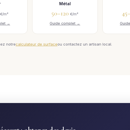
r
Métal
0
50–120
45
€/m²
€/m²
let →
Guide complet →
Guid
sez notre
calculateur de surface
ou contactez un artisan local.