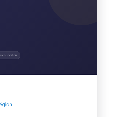
ués, corten
égion.