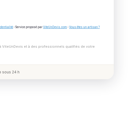
dentialité
- Service proposé par
ViteUnDevis.com
-
Vous êtes un artisan ?
à ViteUnDevis et à des professionnels qualifiés de votre
 sous 24 h