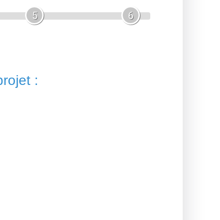
5
6
rojet :