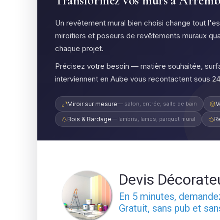
Transformez vos murs à Arrembéc
Un revêtement mural bien choisi change tout l'
miroitiers et poseurs de revêtements muraux qua
chaque projet.
Précisez votre besoin — matière souhaitée, surfa
interviennent en Aube vous recontactent sous 24
Miroir sur mesure
— salon, entrée, salle de bain
V
Bois & Bardage
— lambris, lames, parquet mural
R
Devis Décorate
En 5 minutes, demand
Gratuit, sans pub et sa