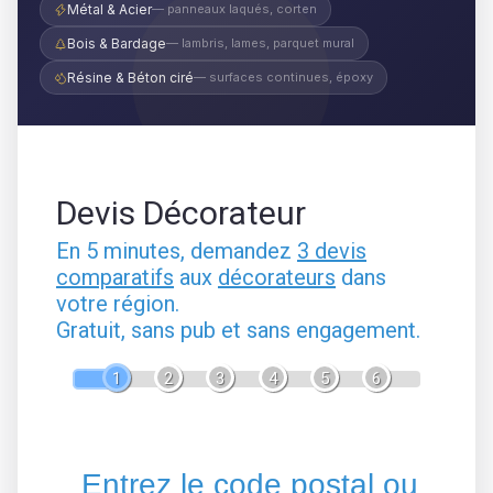
Métal & Acier
— panneaux laqués, corten
Bois & Bardage
— lambris, lames, parquet mural
Résine & Béton ciré
— surfaces continues, époxy
Devis Décorateur
En 5 minutes, demandez
3 devis
comparatifs
aux
décorateurs
dans
votre région.
Gratuit, sans pub et sans engagement.
1
2
3
4
5
6
Entrez le code postal ou