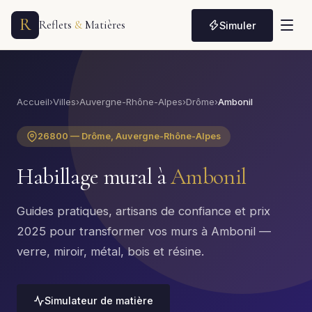
R
Reflets
&
Matières
Simuler
Accueil
›
Villes
›
Auvergne-Rhône-Alpes
›
Drôme
›
Ambonil
26800 — Drôme, Auvergne-Rhône-Alpes
Habillage mural à
Ambonil
Guides pratiques, artisans de confiance et prix
2025 pour transformer vos murs à Ambonil —
verre, miroir, métal, bois et résine.
Simulateur de matière