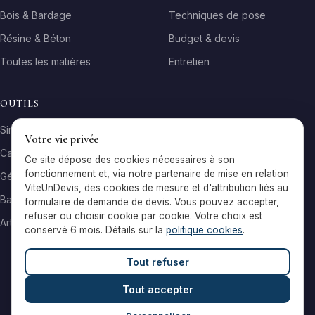
Bois & Bardage
Techniques de pose
Résine & Béton
Budget & devis
Toutes les matières
Entretien
OUTILS
Simulateur matière
Votre vie privée
Calculateur surface
Ce site dépose des cookies nécessaires à son
fonctionnement et, via notre partenaire de mise en relation
Générateur galerie
ViteUnDevis, des cookies de mesure et d'attribution liés au
Baromètre de prix
formulaire de demande de devis. Vous pouvez accepter,
refuser ou choisir cookie par cookie. Votre choix est
Artisans par ville
conservé 6 mois. Détails sur la
politique cookies
.
Tout refuser
Tout accepter
© 2026 Reflets & Matières — Tous droits réservés
Mentions légales
Cookies
Contact