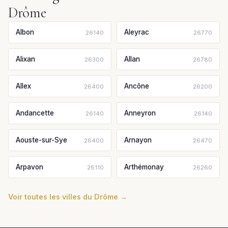
Drôme
Albon
Aleyrac
26140
26770
Alixan
Allan
26300
26780
Allex
Ancône
26400
26200
Andancette
Anneyron
26140
26140
Aouste-sur-Sye
Arnayon
26400
26470
Arpavon
Arthémonay
26110
26260
Voir toutes les villes du Drôme →