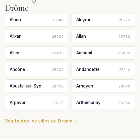
Drôme
Albon
Aleyrac
26140
26770
Alixan
Allan
26300
26780
Allex
Ambonil
26400
26800
Ancône
Andancette
26200
26140
Aouste-sur-Sye
Arnayon
26400
26470
Arpavon
Arthémonay
26110
26260
Voir toutes les villes du Drôme →