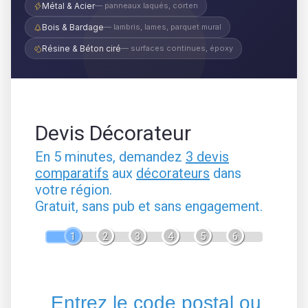
Métal & Acier
— panneaux laqués, corten
Bois & Bardage
— lambris, lames, parquet mural
Résine & Béton ciré
— surfaces continues, époxy
Devis Décorateur
En 5 minutes, demandez
3 devis
comparatifs
aux
décorateurs
dans
votre région.
Gratuit, sans pub et sans engagement.
1
2
3
4
5
6
Entrez le code postal ou