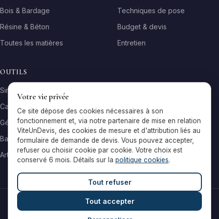
Bois & Bardage
Techniques de pose
Résine & Béton
Budget & devis
Toutes les matières
Entretien
OUTILS
Simulateur matière
Votre vie privée
Calculateur surface
Ce site dépose des cookies nécessaires à son
fonctionnement et, via notre partenaire de mise en relation
Générateur galerie
ViteUnDevis, des cookies de mesure et d'attribution liés au
Baromètre de prix
formulaire de demande de devis. Vous pouvez accepter,
refuser ou choisir cookie par cookie. Votre choix est
Artisans par ville
conservé 6 mois. Détails sur la
politique cookies
.
Tout refuser
Tout accepter
© 2026 Reflets & Matières — Tous droits réservés
Mentions légales
Cookies
Contact