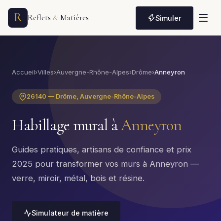
R
Reflets
&
Matières
Simuler
Accueil
›
Villes
›
Auvergne-Rhône-Alpes
›
Drôme
›
Anneyron
26140 — Drôme, Auvergne-Rhône-Alpes
Habillage mural à
Anneyron
Guides pratiques, artisans de confiance et prix
2025 pour transformer vos murs à Anneyron —
verre, miroir, métal, bois et résine.
Simulateur de matière