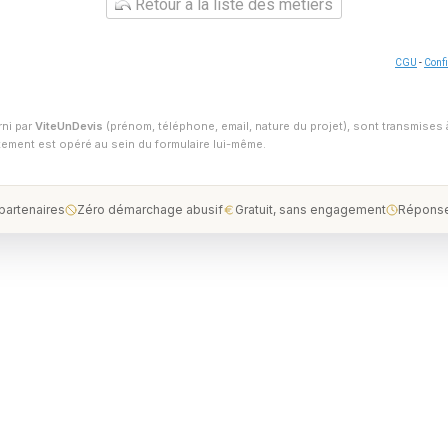
Retour à la liste des métiers
CGU
-
Confi
rni par
ViteUnDevis
(prénom, téléphone, email, nature du projet), sont transmises 
ntement est opéré au sein du formulaire lui-même.
 partenaires
Zéro démarchage abusif
Gratuit, sans engagement
Réponse