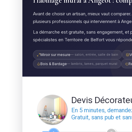
Habillage mural à Angeot : compa
Avant de choisir un artisan, mieux vaut comparer
plusieurs professionnels qui interviennent à Ang
La démarche est gratuite, sans engagement, et 
spécialistes en Territoire de Belfort vous répond
Miroir sur mesure
— salon, entrée, salle de bain
V
Bois & Bardage
— lambris, lames, parquet mural
R
Devis Décorate
En 5 minutes, demand
Gratuit, sans pub et sa