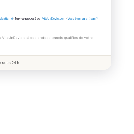
dentialité
- Service proposé par
ViteUnDevis.com
-
Vous êtes un artisan ?
à ViteUnDevis et à des professionnels qualifiés de votre
 sous 24 h