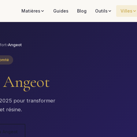
Matières
Guides
Blog
Outils
Villes
fort
›
Angeot
Comté
à
Angeot
x 2025 pour transformer
et résine.
à Angeot