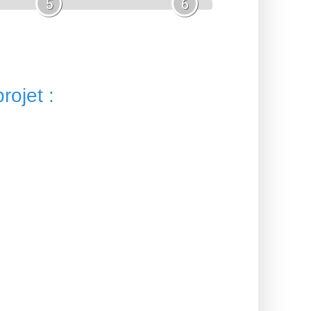
5
6
rojet :