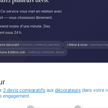
rez plusieurs devis.
. Ce service vous met en relation avec
eot — vous choisissez librement.
prend moins d'une minute. Des
ent sous 24 h.
erre décoratif
— cloison, crédence, panneau
Métal & Acier
— panneaux laq
ésine & Béton ciré
— surfaces continues, époxy
ur
ez
3 devis comparatifs
aux
décorateurs
dans votre r
ns engagement.