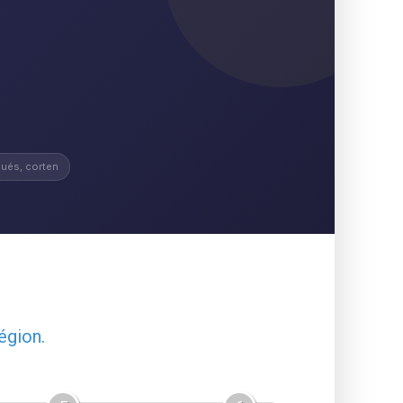
ués, corten
égion.