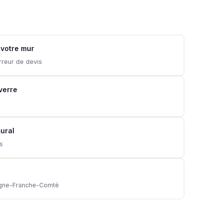
 votre mur
rreur de devis
 verre
ural
ns
ogne-Franche-Comté