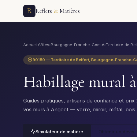
R
Reflets
&
Matières
Accueil
›
Villes
›
Bourgogne-Franche-Comté
›
Territoire de Bel
90150 — Territoire de Belfort, Bourgogne-Franche-
Habillage mural 
Guides pratiques, artisans de confiance et pri
vos murs à Angeot — verre, miroir, métal, bois 
Simulateur de matière
Obtenir un devis 