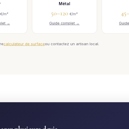
r
Métal
0
50–120
45
€/m²
€/m²
let →
Guide complet →
Guid
tre
calculateur de surface
ou contactez un artisan local.