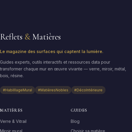
Reflets
&
Matières
Le magazine des surfaces qui captent la lumière.
Guides experts, outils interactifs et ressources data pour
transformer chaque mur en œuvre vivante — verre, miroir, métal,
bois, résine.
#HabilllageMural
#MatièresNobles
#DécoIntérieure
MATIÈRES
GUIDES
Verre & Vitrail
Blog
Miroir mural
Choisir sa matière