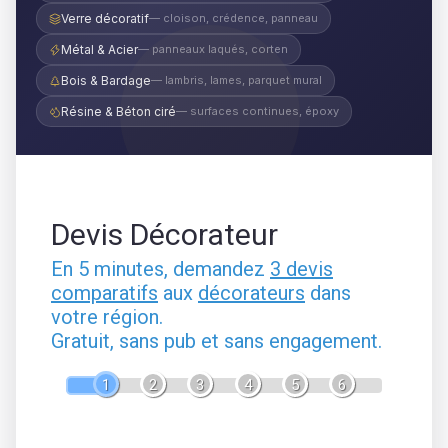
Verre décoratif
— cloison, crédence, panneau
Métal & Acier
— panneaux laqués, corten
Bois & Bardage
— lambris, lames, parquet mural
Résine & Béton ciré
— surfaces continues, époxy
Devis Décorateur
En 5 minutes, demandez
3 devis
comparatifs
aux
décorateurs
dans
votre région.
Gratuit, sans pub et sans engagement.
1
2
3
4
5
6