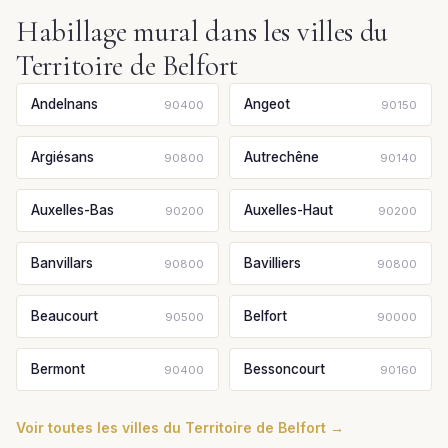
Habillage mural dans les villes du
Territoire de Belfort
Andelnans
Angeot
90400
90150
Argiésans
Autrechêne
90800
90140
Auxelles-Bas
Auxelles-Haut
90200
90200
Banvillars
Bavilliers
90800
90800
Beaucourt
Belfort
90500
90000
Bermont
Bessoncourt
90400
90160
Voir toutes les villes du Territoire de Belfort →