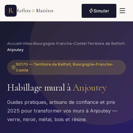
R
Reflets
&
Matières
Simuler
Accueil
›
Villes
›
Bourgogne-Franche-Comté
›
Territoire de Belfort
›
Anjoutey
90170 — Territoire de Belfort, Bourgogne-Franche-
Comté
Habillage mural à
Anjoutey
Guides pratiques, artisans de confiance et prix
2025 pour transformer vos murs à Anjoutey —
verre, miroir, métal, bois et résine.