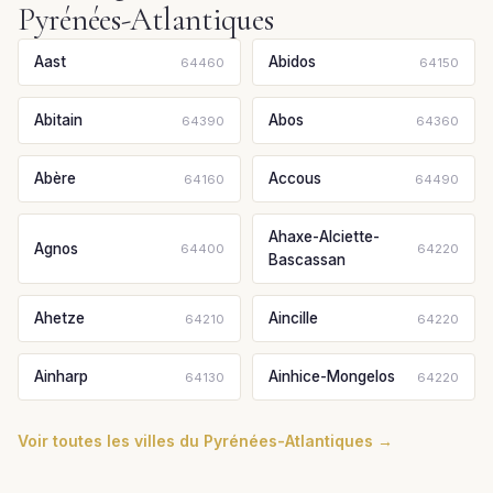
Pyrénées-Atlantiques
Aast
Abidos
64460
64150
Abitain
Abos
64390
64360
Abère
Accous
64160
64490
Ahaxe-Alciette-
Agnos
64400
64220
Bascassan
Ahetze
Aincille
64210
64220
Ainharp
Ainhice-Mongelos
64130
64220
Voir toutes les villes du Pyrénées-Atlantiques →