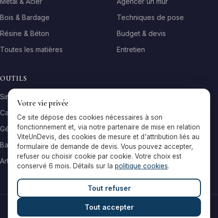
Métal & Acier
Agencer un mur
Bois & Bardage
Techniques de pose
Résine & Béton
Budget & devis
Toutes les matières
Entretien
OUTILS
Simulateur matière
Votre vie privée
Calculateur surface
Ce site dépose des cookies nécessaires à son
fonctionnement et, via notre partenaire de mise en relation
Générateur galerie
ViteUnDevis, des cookies de mesure et d'attribution liés au
Baromètre de prix
formulaire de demande de devis. Vous pouvez accepter,
refuser ou choisir cookie par cookie. Votre choix est
Artisans par ville
conservé 6 mois. Détails sur la
politique cookies
.
Tout refuser
Tout accepter
© 2026 Reflets & Matières — Tous droits réservés