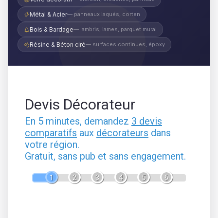
Métal & Acier
— panneaux laqués, corten
Bois & Bardage
— lambris, lames, parquet mural
Résine & Béton ciré
— surfaces continues, époxy
Devis Décorateur
En 5 minutes, demandez
3 devis
comparatifs
aux
décorateurs
dans
votre région.
Gratuit, sans pub et sans engagement.
1
2
3
4
5
6