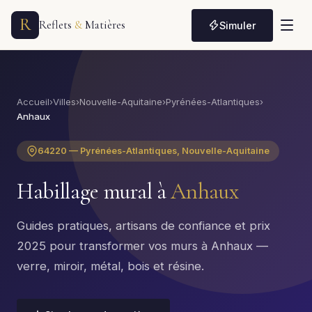
R
Reflets
&
Matières
Simuler
Accueil
›
Villes
›
Nouvelle-Aquitaine
›
Pyrénées-Atlantiques
›
Anhaux
64220 — Pyrénées-Atlantiques, Nouvelle-Aquitaine
Habillage mural à
Anhaux
Guides pratiques, artisans de confiance et prix
2025 pour transformer vos murs à Anhaux —
verre, miroir, métal, bois et résine.