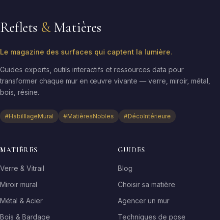
Reflets
&
Matières
Le magazine des surfaces qui captent la lumière.
Guides experts, outils interactifs et ressources data pour
transformer chaque mur en œuvre vivante — verre, miroir, métal,
bois, résine.
#HabilllageMural
#MatièresNobles
#DécoIntérieure
MATIÈRES
GUIDES
Verre & Vitrail
Blog
Miroir mural
Choisir sa matière
Métal & Acier
Agencer un mur
Bois & Bardage
Techniques de pose