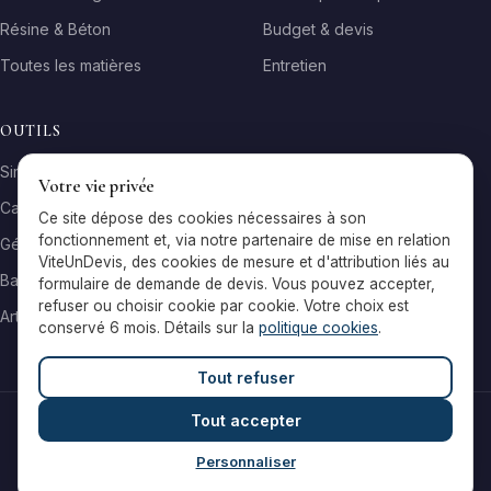
Résine & Béton
Budget & devis
Toutes les matières
Entretien
OUTILS
Simulateur matière
Votre vie privée
Calculateur surface
Ce site dépose des cookies nécessaires à son
fonctionnement et, via notre partenaire de mise en relation
Générateur galerie
ViteUnDevis, des cookies de mesure et d'attribution liés au
Baromètre de prix
formulaire de demande de devis. Vous pouvez accepter,
refuser ou choisir cookie par cookie. Votre choix est
Artisans par ville
conservé 6 mois. Détails sur la
politique cookies
.
Tout refuser
Tout accepter
© 2026 Reflets & Matières — Tous droits réservés
Mentions légales
Cookies
Contact
Personnaliser