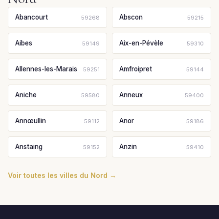
Abancourt
Abscon
59268
59215
Aibes
Aix-en-Pévèle
59149
59310
Allennes-les-Marais
Amfroipret
59251
59144
Aniche
Anneux
59580
59400
Annœullin
Anor
59112
59186
Anstaing
Anzin
59152
59410
Voir toutes les villes du Nord →