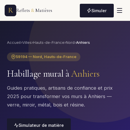
R
Reflets
&
Matières
Simuler
Accueil
›
Villes
›
Hauts-de-France
›
Nord
›
Anhiers
59194 — Nord, Hauts-de-France
Habillage mural à
Anhiers
Guides pratiques, artisans de confiance et prix
2025 pour transformer vos murs à Anhiers —
verre, miroir, métal, bois et résine.
Simulateur de matière