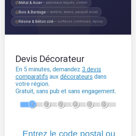
Métal & Acier
— panneaux laqués, corten
Bois & Bardage
— lambris, lames, parquet mural
Résine & Béton ciré
— surfaces continues, époxy
Devis Décorateur
En 5 minutes, demandez
3 devis
comparatifs
aux
décorateurs
dans
votre région.
Gratuit, sans pub et sans engagement.
1
2
3
4
5
6
Entrez le code postal ou