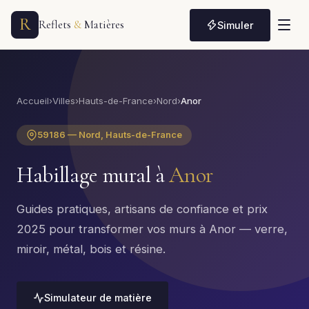
R
Reflets
&
Matières
Simuler
Accueil
›
Villes
›
Hauts-de-France
›
Nord
›
Anor
59186 — Nord, Hauts-de-France
Habillage mural à
Anor
Guides pratiques, artisans de confiance et prix
2025 pour transformer vos murs à Anor — verre,
miroir, métal, bois et résine.
Simulateur de matière