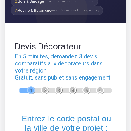
Bois & Bardage
— lambris, lames, parquet mural
Résine & Béton ciré
— surfaces continues, époxy
Devis Décorateur
En 5 minutes, demandez
3 devis
comparatifs
aux
décorateurs
dans
votre région.
Gratuit, sans pub et sans engagement.
1
2
3
4
5
6
Entrez le code postal ou
la ville de votre projet :