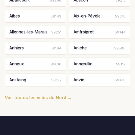
Abancourt
Abscon
59268
59215
Aibes
Aix-en-Pévèle
59149
59310
Allennes-les-Marais
Amfroipret
59251
59144
Anhiers
Aniche
59194
59580
Anneux
Annœullin
59400
59112
Anstaing
Anzin
59152
59410
Voir toutes les villes du Nord →