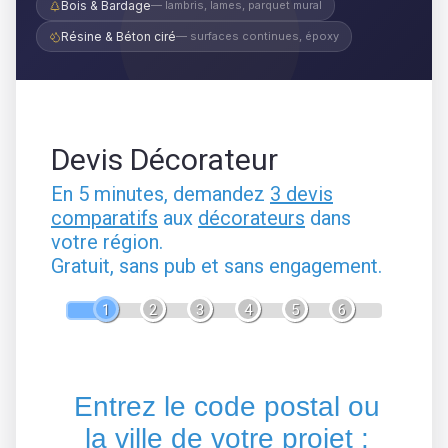
Bois & Bardage
— lambris, lames, parquet mural
Résine & Béton ciré
— surfaces continues, époxy
Devis Décorateur
En 5 minutes, demandez
3 devis
comparatifs
aux
décorateurs
dans
votre région.
Gratuit, sans pub et sans engagement.
1
2
3
4
5
6
Entrez le code postal ou
la ville de votre projet :