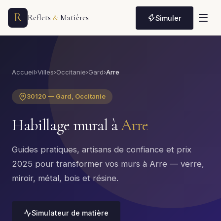
R
Reflets
&
Matières
Simuler
Accueil
›
Villes
›
Occitanie
›
Gard
›
Arre
30120 — Gard, Occitanie
Habillage mural à
Arre
Guides pratiques, artisans de confiance et prix
2025 pour transformer vos murs à Arre — verre,
miroir, métal, bois et résine.
Simulateur de matière