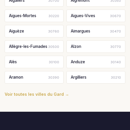
Aigaliers
Aigremont
30700
30350
Aigues-Mortes
Aigues-Vives
30220
30670
Aiguèze
Aimargues
30760
30470
Allègre-les-Fumades
Alzon
30500
30770
Alès
Anduze
30100
30140
Aramon
Argilliers
30390
30210
Voir toutes les villes du Gard →