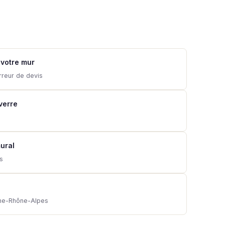
 votre mur
rreur de devis
 verre
ural
ns
gne-Rhône-Alpes