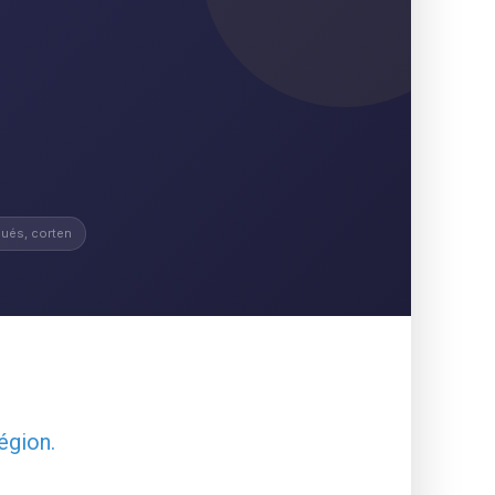
ués, corten
égion.