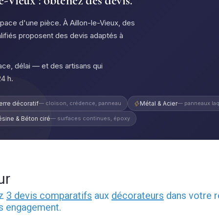
-Vieux : obtenez des devis.
pace d'une pièce. À Aillon-le-Vieux, des
lifiés proposent des devis adaptés à
ce, délai — et des artisans qui
4 h.
erre décoratif
— cloison, crédence, panneau
Métal & Acier
— panneaux laq
ésine & Béton ciré
— surfaces continues, époxy
ur
ez
3 devis comparatifs
aux
décorateurs
dans votre r
ns engagement.