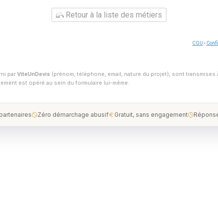
Retour à la liste des métiers
CGU
-
Confi
rni par
ViteUnDevis
(prénom, téléphone, email, nature du projet), sont transmises 
ntement est opéré au sein du formulaire lui-même.
 partenaires
Zéro démarchage abusif
Gratuit, sans engagement
Réponse