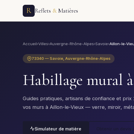
R
Reflets
&
Matières
Accueil
›
Villes
›
Auvergne-Rhône-Alpes
›
Savoie
›
Aillon-le-Vie
73340 — Savoie, Auvergne-Rhône-Alpes
Habillage mural 
Guides pratiques, artisans de confiance et pri
vos murs à Aillon-le-Vieux — verre, miroir, métal
Simulateur de matière
Obtenir un devis à