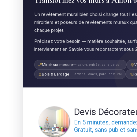
Transformez vos murs à Aillon-le
Un revêtement mural bien choisi change tout l'es
miroitiers et poseurs de revêtements muraux qua
chaque projet.
Précisez votre besoin — matière souhaitée, surfa
interviennent en Savoie vous recontactent sous 2
Miroir sur mesure
— salon, entrée, salle de bain
V
Bois & Bardage
— lambris, lames, parquet mural
R
Devis Décorate
En 5 minutes, demand
Gratuit, sans pub et sa