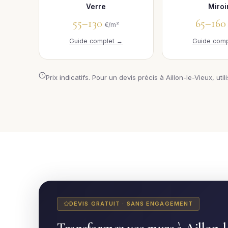
Verre
Miroi
55–130
65–16
€/m²
Guide complet →
Guide comp
Prix indicatifs. Pour un devis précis à Aillon-le-Vieux, util
DEVIS GRATUIT · SANS ENGAGEMENT