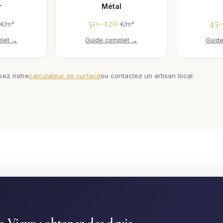
r
Métal
0
50–120
45
€/m²
€/m²
let →
Guide complet →
Guid
isez notre
calculateur de surface
ou contactez un artisan local.