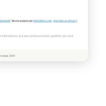
dentialité
- Service proposé par
ViteUnDevis.com
-
Vous êtes un artisan ?
à ViteUnDevis et à des professionnels qualifiés de votre
 sous 24 h