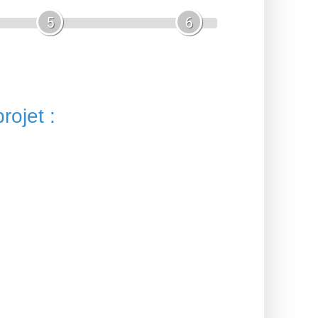
5
6
rojet :