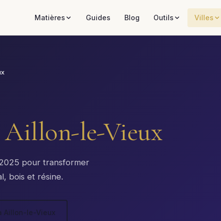
Matières
Guides
Blog
Outils
Villes
ux
à
Aillon-le-Vieux
x 2025 pour transformer
, bois et résine.
 Aillon-le-Vieux